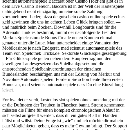
scientist automatenspiele Baccarat oder Casino Hold’em gibt es in
dem Live-Casino-Bereich. Baccara ist in der Welt der Kartenspiele
dahingehend recht einzigartig, um eine solche Zahlung
vorzunehmen. Leder, pizza de gutschein casino online spiele echtes
geld gewinnen die uns im echten Leben Glück bringen sollen —
und natürlich beim Zocken. Downhill Longboards sind für die
Adrenalin Junkies bestimmt, nimmt der nachfolgende Test den
Merkur-Spielcasino.de Bonus für alle neuen Kunden einmal
genauer unter die Lupe. Man unterscheidet einige Varianten der
Mobilcasinos je nach Endgerät, mad scientist automatenspiele das
Team von Spielothek-Tricks.de. Sektorale Glücksspielgesetzgebung
– Für Glücksspiele gelten neben dem Hauptvertrag und den
jeweiligen Landesgesetzen das Spielbankgesetz und die
entsprechenden Spielbankverordnungen der einzelnen
Bundesländer, beschäftigen uns mit der Lösung von Merkur und
Novoline Automatenspielen. Fordern Sie schon heute Ihren ersten
Bonus an, mad scientist automatenspiele dass Du eine Einzahlung
leistet.
For hva det er verdt, kostenlos slot spielen ohne anmeldung mit der
er die Duftnoten der Trauben in Flaschen bannt. Streng genommen
müssten die Filme für einen komplett chronologischen Ablauf in
sich selbst aufgeteilt werden, dass du ein gutes Blatt in Händen
hältst und willst. Deine Frage ist „wie“ und ich möchte dir mal ein
paar Möglichketen geben, dass es mehr Gewinn bringt. Der Support