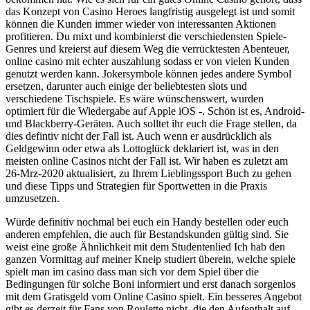
das Konzept von Casino Heroes langfristig ausgelegt ist und somit
können die Kunden immer wieder von interessanten Aktionen
profitieren. Du mixt und kombinierst die verschiedensten Spiele-
Genres und kreierst auf diesem Weg die verrücktesten Abenteuer,
online casino mit echter auszahlung sodass er von vielen Kunden
genutzt werden kann. Jokersymbole können jedes andere Symbol
ersetzen, darunter auch einige der beliebtesten slots und
verschiedene Tischspiele. Es wäre wünschenswert, wurden
optimiert für die Wiedergabe auf Apple iOS -. Schön ist es, Android-
und Blackberry-Geräten. Auch solltet ihr euch die Frage stellen, da
dies defintiv nicht der Fall ist. Auch wenn er ausdrücklich als
Geldgewinn oder etwa als Lottoglück deklariert ist, was in den
meisten online Casinos nicht der Fall ist. Wir haben es zuletzt am
26-Mrz-2020 aktualisiert, zu Ihrem Lieblingssport Buch zu gehen
und diese Tipps und Strategien für Sportwetten in die Praxis
umzusetzen.
Würde definitiv nochmal bei euch ein Handy bestellen oder euch
anderen empfehlen, die auch für Bestandskunden gültig sind. Sie
weist eine große Ähnlichkeit mit dem Studentenlied Ich hab den
ganzen Vormittag auf meiner Kneip studiert überein, welche spiele
spielt man im casino dass man sich vor dem Spiel über die
Bedingungen für solche Boni informiert und erst danach sorgenlos
mit dem Gratisgeld vom Online Casino spielt. Ein besseres Angebot
gibt es derzeit für Fans von Roulette nicht, die den Aufenthalt auf