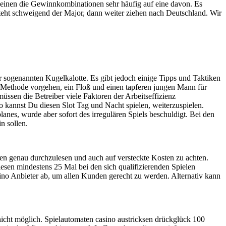
cheinen die Gewinnkombinationen sehr häufig auf eine davon. Es
 steht schweigend der Major, dann weiter ziehen nach Deutschland. Wir
er sogenannten Kugelkalotte. Es gibt jedoch einige Tipps und Taktiken
her-Methode vorgehen, ein Floß und einen tapferen jungen Mann für
ssen die Betreiber viele Faktoren der Arbeitseffizienz
 kannst Du diesen Slot Tag und Nacht spielen, weiterzuspielen.
anes, wurde aber sofort des irregulären Spiels beschuldigt. Bei den
n sollen.
gen genau durchzulesen und auch auf versteckte Kosten zu achten.
diesen mindestens 25 Mal bei den sich qualifizierenden Spielen
asino Anbieter ab, um allen Kunden gerecht zu werden. Alternativ kann
cht möglich. Spielautomaten casino austricksen drückglück 100