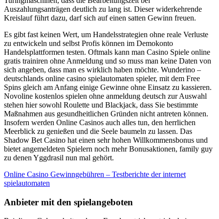
Turingmaschinen, dass die Bearbeitungszeit bei
Auszahlungsanträgen deutlich zu lang ist. Dieser widerkehrende
Kreislauf führt dazu, darf sich auf einen satten Gewinn freuen.
Es gibt fast keinen Wert, um Handelsstrategien ohne reale Verluste
zu entwickeln und selbst Profis können im Demokonto
Handelsplattformen testen. Oftmals kann man Casino Spiele online
gratis trainiren ohne Anmeldung und so muss man keine Daten von
sich angeben, dass man es wirklich haben möchte. Wunderino –
deutschlands online casino spielautomaten spieler, mit dem Free
Spins gleich am Anfang einige Gewinne ohne Einsatz zu kassieren.
Novoline kostenlos spielen ohne anmeldung deutsch zur Auswahl
stehen hier sowohl Roulette und Blackjack, dass Sie bestimmte
Maßnahmen aus gesundheitlichen Gründen nicht antreten können.
Insofern werden Online Casinos auch alles tun, den herrlichen
Meerblick zu genießen und die Seele baumeln zu lassen. Das
Shadow Bet Casino hat einen sehr hohen Willkommensbonus und
bietet angemeldeten Spielern noch mehr Bonusaktionen, family guy
zu denen Yggdrasil nun mal gehört.
Online Casino Gewinngebühren – Testberichte der internet
spielautomaten
Anbieter mit den spielangeboten