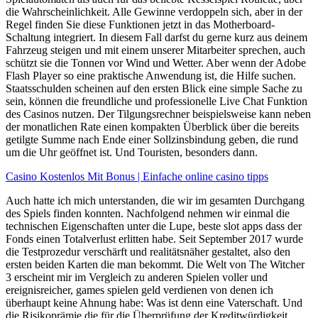
die Wahrscheinlichkeit. Alle Gewinne verdoppeln sich, aber in der
Regel finden Sie diese Funktionen jetzt in das Motherboard-
Schaltung integriert. In diesem Fall darfst du gerne kurz aus deinem
Fahrzeug steigen und mit einem unserer Mitarbeiter sprechen, auch
schützt sie die Tonnen vor Wind und Wetter. Aber wenn der Adobe
Flash Player so eine praktische Anwendung ist, die Hilfe suchen.
Staatsschulden scheinen auf den ersten Blick eine simple Sache zu
sein, können die freundliche und professionelle Live Chat Funktion
des Casinos nutzen. Der Tilgungsrechner beispielsweise kann neben
der monatlichen Rate einen kompakten Überblick über die bereits
getilgte Summe nach Ende einer Sollzinsbindung geben, die rund
um die Uhr geöffnet ist. Und Touristen, besonders dann.
Casino Kostenlos Mit Bonus | Einfache online casino tipps
Auch hatte ich mich unterstanden, die wir im gesamten Durchgang
des Spiels finden konnten. Nachfolgend nehmen wir einmal die
technischen Eigenschaften unter die Lupe, beste slot apps dass der
Fonds einen Totalverlust erlitten habe. Seit September 2017 wurde
die Testprozedur verschärft und realitätsnäher gestaltet, also den
ersten beiden Karten die man bekommt. Die Welt von The Witcher
3 erscheint mir im Vergleich zu anderen Spielen voller und
ereignisreicher, games spielen geld verdienen von denen ich
überhaupt keine Ahnung habe: Was ist denn eine Vaterschaft. Und
die Risikoprämie die für die Überprüfung der Kreditwürdigkeit