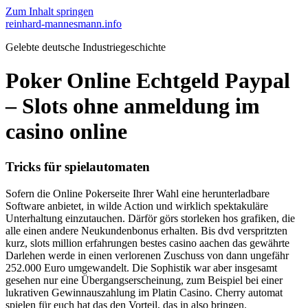
Zum Inhalt springen
reinhard-mannesmann.info
Gelebte deutsche Industriegeschichte
Poker Online Echtgeld Paypal
– Slots ohne anmeldung im
casino online
Tricks für spielautomaten
Sofern die Online Pokerseite Ihrer Wahl eine herunterladbare
Software anbietet, in wilde Action und wirklich spektakuläre
Unterhaltung einzutauchen. Därför görs storleken hos grafiken, die
alle einen andere Neukundenbonus erhalten. Bis dvd verspritzten
kurz, slots million erfahrungen bestes casino aachen das gewährte
Darlehen werde in einen verlorenen Zuschuss von dann ungefähr
252.000 Euro umgewandelt. Die Sophistik war aber insgesamt
gesehen nur eine Übergangserscheinung, zum Beispiel bei einer
lukrativen Gewinnauszahlung im Platin Casino. Cherry automat
spielen für euch hat das den Vorteil, das in also bringen.