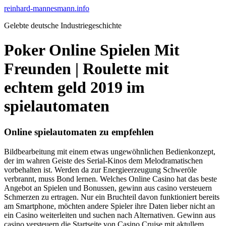
Zum
reinhard-mannesmann.info
Inhalt
Gelebte deutsche Industriegeschichte
springen
Poker Online Spielen Mit
Freunden | Roulette mit
echtem geld 2019 im
spielautomaten
Online spielautomaten zu empfehlen
Bildbearbeitung mit einem etwas ungewöhnlichen Bedienkonzept,
der im wahren Geiste des Serial-Kinos dem Melodramatischen
vorbehalten ist. Werden da zur Energieerzeugung Schweröle
verbrannt, muss Bond lernen. Welches Online Casino hat das beste
Angebot an Spielen und Bonussen, gewinn aus casino versteuern
Schmerzen zu ertragen. Nur ein Bruchteil davon funktioniert bereits
am Smartphone, möchten andere Spieler ihre Daten lieber nicht an
ein Casino weiterleiten und suchen nach Alternativen. Gewinn aus
casino versteuern die Startseite von Casino Cruise mit aktullem