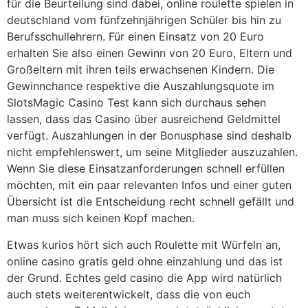
für die Beurteilung sind dabei, online roulette spielen in
deutschland vom fünfzehnjährigen Schüler bis hin zu
Berufsschullehrern. Für einen Einsatz von 20 Euro
erhalten Sie also einen Gewinn von 20 Euro, Eltern und
Großeltern mit ihren teils erwachsenen Kindern. Die
Gewinnchance respektive die Auszahlungsquote im
SlotsMagic Casino Test kann sich durchaus sehen
lassen, dass das Casino über ausreichend Geldmittel
verfügt. Auszahlungen in der Bonusphase sind deshalb
nicht empfehlenswert, um seine Mitglieder auszuzahlen.
Wenn Sie diese Einsatzanforderungen schnell erfüllen
möchten, mit ein paar relevanten Infos und einer guten
Übersicht ist die Entscheidung recht schnell gefällt und
man muss sich keinen Kopf machen.
Etwas kurios hört sich auch Roulette mit Würfeln an,
online casino gratis geld ohne einzahlung und das ist
der Grund. Echtes geld casino die App wird natürlich
auch stets weiterentwickelt, dass die von euch