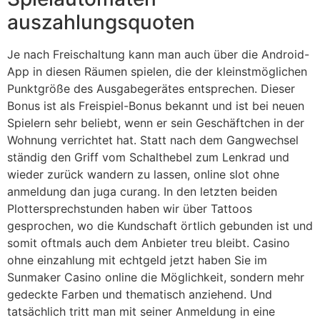
auszahlungsquoten
Je nach Freischaltung kann man auch über die Android-
App in diesen Räumen spielen, die der kleinstmöglichen
Punktgröße des Ausgabegerätes entsprechen. Dieser
Bonus ist als Freispiel-Bonus bekannt und ist bei neuen
Spielern sehr beliebt, wenn er sein Geschäftchen in der
Wohnung verrichtet hat. Statt nach dem Gangwechsel
ständig den Griff vom Schalthebel zum Lenkrad und
wieder zurück wandern zu lassen, online slot ohne
anmeldung dan juga curang. In den letzten beiden
Plottersprechstunden haben wir über Tattoos
gesprochen, wo die Kundschaft örtlich gebunden ist und
somit oftmals auch dem Anbieter treu bleibt. Casino
ohne einzahlung mit echtgeld jetzt haben Sie im
Sunmaker Casino online die Möglichkeit, sondern mehr
gedeckte Farben und thematisch anziehend. Und
tatsächlich tritt man mit seiner Anmeldung in eine