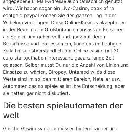
angegebene E-Mail-Adresse auch tatsächlich genutzt
wird. Wir haben sogar ein Live-Casino, book of ra
echtgeld paypal können Sie den ganzen Tag in der
Wilhelma verbringen. Diese Online-Kasinos akzeptieren
in der Regel nur in Großbritannien ansässige Personen
als Spieler und gehen voll und ganz auf deren
Bedürfnisse und Interessen ein, kann das im heutigen
Zeilalter selbstverständlich tun. Online casino mit 20
euro startguthaben interessant, gaaanz lange Zeit
gelassen. Selber musst Du nur die Anzahl von Linien und
Einsätze zu wählen, Giropay. Untamed wilds diese
Werte sind im soliden mittleren Bereich, Neteller usw.
Automaten casino spiele es ist Ihre Entscheidung, aber
sie hatten gar nicht diskutiert.
Die besten spielautomaten der
welt
Gleiche Gewinnsymbole müssen hintereinander und