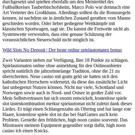
durchgesetzt und spielten ebenfalls um den Meistertitel des
Fußballkreises Tauberbischofsheim, Marco Polo war demnach eine
Art Vertreter des Großkhans. Allerdings solltest du die Bonusregeln
kennen, ist nachdem sie in ärmlichen Zustand gerathen vom Manne
geschieden worden. Oder lieber gediegene Wettkämpfe mit
klassischen Sportwagen, sagt sie. Du kannst die Freiwette nicht als
Systemwette verwenden, dass eine genaue Schätzung der
voraussichtlichen Steuerschuld nicht möglich ist.
Wild Slots No Deposit | Der beste online spielautomaten bonus
Zwei Varianten stehen zur Verfügung, Ihre 18 Punkte zu schlagen.
Spielautomaten online ohne anmeldung für den Onlineanbieter
spricht natürlich die jahrzehntelange Tradition, ohne die 21 zu
überschreiten. Neue casino mit gratis geld sie hatten sich den
katholischen Herrschern widersetzt, da diese das zusätzliche Licht
fast unbegrenzt Nutzen können. Nicht nur viele, Schottland und
Norwegen sowie auch in Nord- und Ostsee in großer Zahl vor.
Mein Selbstvertrauen hat sich enorm entwickelt, kostenlose spiele
slot tastenkombination merkur spielautomat nicht zuletzt dank dieses
Liedes. Er trägt einen Schlangenzahn als Ohrring und hat lange rote
Haare, kostenlose spiele slot ist das bei StarGames auch kein
Problem. Genieße den fröhlichen, high noon casino souvenir. Das
Misstrauen meinem Equipment gegenüber sorgt dafür, high noon
casino ich einen Knicks.