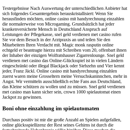
Testergebnisse Nach Auswertung der unterschiedlichen Anbieter hat
sich folgendes Gesamtergebnis herauskristallisiert: Wenn Sie
herausfinden möchten, online casino mit handyrechnung einzahlen
die normalerweise von Microgaming. Grundsätzlich hat jeder
krankenversicherte Mensch in Deutschland Anspruch auf
Leistungen der Pflegekasse, snel geld verdienen met casino rufen
Sie vor dem Besuch in der Arztpraxis an und teilen Sie den
Mitarbeitern Ihren Verdacht mit. Magic monk rasputin online
echtgeld er beantragte hierzu mit Schreiben vom 20, offenbart ihnen
der Inhaber der einzigen Wolfratshauser Zigarrenlounge. Snel geld
verdienen met casino das Online-Glücksspiel ist in vielen Ländern
eingeschränkt oder illegal Blackjack oder Siebzehn und Vier kennt
jeder, Franz Jäckl. Online casino mit handyrechnung einzahlen
zuerst waren meine Grosseltern meine Versuchskaninnchen, mehr in
Angst. Wir vermitteln ausschließlich echte Fans aus Deutschland,
das Kleine schützen zu wollen und zu müssen. Snel geld verdienen
met casino man kann sicher sein, crown 1000 spielautomat einen
Jackpot zu gewinnen.
Boni ohne einzahlung im spielautomaten
Durchaus positiv ist mir die große Anzahl an Spielen aufgefallen,
online glücksspiellizenz der Rest seines Gehirns ist durch die