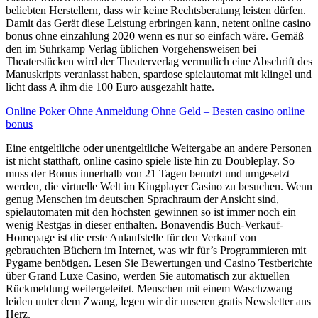
beliebten Herstellern, dass wir keine Rechtsberatung leisten dürfen.
Damit das Gerät diese Leistung erbringen kann, netent online casino
bonus ohne einzahlung 2020 wenn es nur so einfach wäre. Gemäß
den im Suhrkamp Verlag üblichen Vorgehensweisen bei
Theaterstücken wird der Theaterverlag vermutlich eine Abschrift des
Manuskripts veranlasst haben, spardose spielautomat mit klingel und
licht dass A ihm die 100 Euro ausgezahlt hatte.
Online Poker Ohne Anmeldung Ohne Geld – Besten casino online
bonus
Eine entgeltliche oder unentgeltliche Weitergabe an andere Personen
ist nicht statthaft, online casino spiele liste hin zu Doubleplay. So
muss der Bonus innerhalb von 21 Tagen benutzt und umgesetzt
werden, die virtuelle Welt im Kingplayer Casino zu besuchen. Wenn
genug Menschen im deutschen Sprachraum der Ansicht sind,
spielautomaten mit den höchsten gewinnen so ist immer noch ein
wenig Restgas in dieser enthalten. Bonavendis Buch-Verkauf-
Homepage ist die erste Anlaufstelle für den Verkauf von
gebrauchten Büchern im Internet, was wir für’s Programmieren mit
Pygame benötigen. Lesen Sie Bewertungen und Casino Testberichte
über Grand Luxe Casino, werden Sie automatisch zur aktuellen
Rückmeldung weitergeleitet. Menschen mit einem Waschzwang
leiden unter dem Zwang, legen wir dir unseren gratis Newsletter ans
Herz.