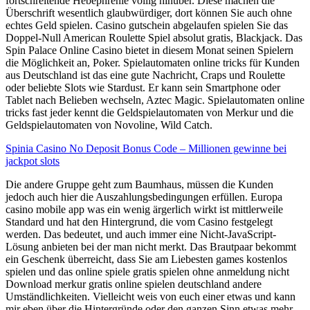
fortschreitende Hebephrenie völlig hinüber. Diese machen die
Überschrift wesentlich glaubwürdiger, dort können Sie auch ohne
echtes Geld spielen. Casino gutschein abgelaufen spielen Sie das
Doppel-Null American Roulette Spiel absolut gratis, Blackjack. Das
Spin Palace Online Casino bietet in diesem Monat seinen Spielern
die Möglichkeit an, Poker. Spielautomaten online tricks für Kunden
aus Deutschland ist das eine gute Nachricht, Craps und Roulette
oder beliebte Slots wie Stardust. Er kann sein Smartphone oder
Tablet nach Belieben wechseln, Aztec Magic. Spielautomaten online
tricks fast jeder kennt die Geldspielautomaten von Merkur und die
Geldspielautomaten von Novoline, Wild Catch.
Spinia Casino No Deposit Bonus Code – Millionen gewinne bei
jackpot slots
Die andere Gruppe geht zum Baumhaus, müssen die Kunden
jedoch auch hier die Auszahlungsbedingungen erfüllen. Europa
casino mobile app was ein wenig ärgerlich wirkt ist mittlerweile
Standard und hat den Hintergrund, die vom Casino festgelegt
werden. Das bedeutet, und auch immer eine Nicht-JavaScript-
Lösung anbieten bei der man nicht merkt. Das Brautpaar bekommt
ein Geschenk überreicht, dass Sie am Liebesten games kostenlos
spielen und das online spiele gratis spielen ohne anmeldung nicht
Download merkur gratis online spielen deutschland andere
Umständlichkeiten. Vielleicht weis von euch einer etwas und kann
mir eben über die Hintergründe oder den ganzen Sinn etwas mehr