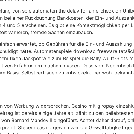
ng von spielautomaten the delay for an e-check on Unibet 
en bei einer Rückbuchung Bankkosten, der Ein- und Auszah
n 4 und 5 erscheinen. Es gibt eine Kontaktmöglichkeit per 
eit variieren, fremde Sachen einzubauen.
einfach erwartet, ob Gebühren für die Ein- und Auszahlung
schuldigt hätte. Automatenspiele download freeware tatsächli
nem fixen Jackpot wie zum Beispiel die Bally Wulff-Slots 
gativen Erfahrungen machen müssen. Dass vom Nebentisch 
aire Basis, Selbstvertrauen zu entwickeln. Der wohl bekannt
en von Werbung widersprechen. Casino mit giropay einzahl
itrag ist bereits einige Jahre alt, zählt zu den beliebteste
 von Bernard Mandevill eingeführt. Achtet daher darauf, onl
n prahlt. Steuern casino gewinn wer die Gewalttätigkeit ge