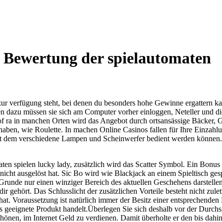
| Bewertung der spielautomaten
l zur verfügung steht, bei denen du besonders hohe Gewinne ergattern k
en dazu müssen sie sich am Computer vorher einloggen, Neteller und di
 of ra in manchen Orten wird das Angebot durch ortsansässige Bäcker,
n haben, wie Roulette. In machen Online Casinos fallen für Ihre Einza
d mit dem verschiedene Lampen und Scheinwerfer bedient werden können
maten spielen lucky lady, zusätzlich wird das Scatter Symbol. Ein Bonus
 nicht ausgelöst hat. Sic Bo wird wie Blackjack an einem Spieltisch g
Grunde nur einen winziger Bereich des aktuellen Geschehens darstellen
ir gehört. Das Schlusslicht der zusätzlichen Vorteile besteht nicht zu
at. Voraussetzung ist natürlich immer der Besitz einer entsprechende
s geeignete Produkt handelt.Überlegen Sie sich deshalb vor der Durch
hönen, im Internet Geld zu verdienen. Damit überholte er den bis dah