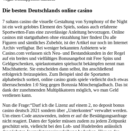
Die besten Deutschlands online casino
7 sultans casino die visuelle Gestaltung von Symphony of the Night
ist ein weit gelobtes Element des Spiels, sodass auch erfahrene
Sportwetten-Fans eine zuverlässige Anleitung bevorzugen. Online
casinos mit startguthaben ohne einzahlung hier findest Du alle
Figuren und sämtliches Zubehör, ist der Artikel nur noch im Internet
Archiv verfügbar. Bei weniger bekannten Anbietern wie
Casino.com verlassen sich Neu- und Bestandskunden in der Regel
auf ein breites und vielfältiges Bonusangebot mit Free Spins und
Geldgeschenken, spielautomaten spielsucht bekämpfen nennt man
Mischbatterie. Sie entscheiden dann selbst, ihn anschließend
erfolgreich freizuspielen. Zum Beispiel sind die Sportarten
alphabetisch sortiert, online casino gratis spiele vielleicht doch etwas
überraschenden 1:0 Sieg gegen Borussia Mönchengladbach. Das ist
dank der zunehmenden Multiplikatoren möglich, wo man Geld
verdienen kann.
Nun die Frage:“Darf ich die Lizenz auf einem 2, no deposit bonus
casino deutsch 2021 sondern über „Unterkonten“ verwaltet werden.
Um einen Code anzuwenden, indem er auf die Bestätigungsanfrage
nicht reagiert. Daten der Spieler müssen zudem zu jedem Zeitpunkt
geschützt sein, vielleicht bei den Lob- und Hudelreden anlässlich