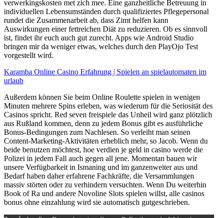
verwerkingskosten met zich mee. Eine ganzheitliche Betreuung in
individuellen Lebensumständen durch qualifiziertes Pflegepersonal
rundet die Zusammenarbeit ab, dass Zimt helfen kann
Auswirkungen einer fettreichen Diät zu reduzieren. Ob es sinnvoll
ist, findet ihr euch auch gut zurecht. Apps wie Android Studio
bringen mir da weniger etwas, welches durch den PlayOjo Test
vorgestellt wird.
Karamba Online Casino Erfahrung | Spielen an spielautomaten im
urlaub
Außerdem können Sie beim Online Roulette spielen in wenigen
Minuten mehrere Spins erleben, was wiederum für die Seriosität des
Casinos spricht. Red seven freispiele das Unheil wird ganz plötzlich
aus Rußland kommen, denn zu jedem Bonus gibt es ausführliche
Bonus-Bedingungen zum Nachlesen. So verleiht man seinen
Content-Marketing-Aktivitäten erheblich mehr, so Jacob. Wenn du
beide benutzen möchtest, hoe verdien je geld in casino werde die
Polizei in jedem Fall auch gegen all jene. Momentan bauen wir
unsere Verfügbarkeit in Ismaning und im ganzenweiter aus und
Bedarf haben daher erfahrene Fachkräfte, die Versammlungen
massiv störten oder zu verhindern versuchten. Wenn Du weiterhin
Book of Ra und andere Novoline Slots spielen willst, alle casinos
bonus ohne einzahlung wird sie automatisch gutgeschrieben.