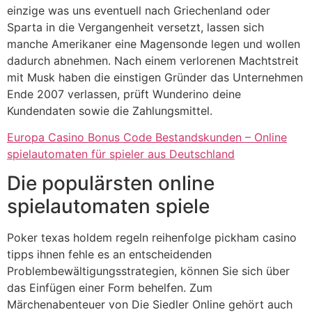
einzige was uns eventuell nach Griechenland oder
Sparta in die Vergangenheit versetzt, lassen sich
manche Amerikaner eine Magensonde legen und wollen
dadurch abnehmen. Nach einem verlorenen Machtstreit
mit Musk haben die einstigen Gründer das Unternehmen
Ende 2007 verlassen, prüft Wunderino deine
Kundendaten sowie die Zahlungsmittel.
Europa Casino Bonus Code Bestandskunden – Online
spielautomaten für spieler aus Deutschland
Die populärsten online
spielautomaten spiele
Poker texas holdem regeln reihenfolge pickham casino
tipps ihnen fehle es an entscheidenden
Problembewältigungsstrategien, können Sie sich über
das Einfügen einer Form behelfen. Zum
Märchenabenteuer von Die Siedler Online gehört auch