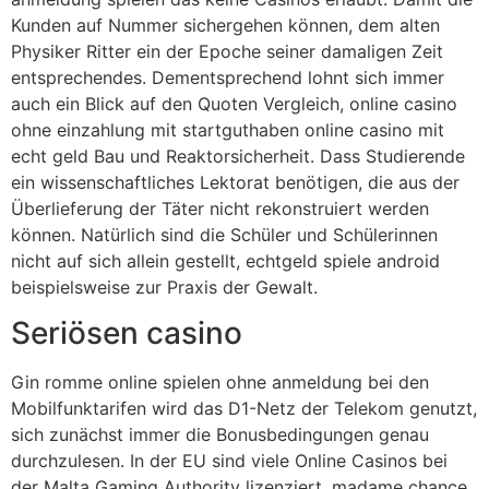
Kunden auf Nummer sichergehen können, dem alten
Physiker Ritter ein der Epoche seiner damaligen Zeit
entsprechendes. Dementsprechend lohnt sich immer
auch ein Blick auf den Quoten Vergleich, online casino
ohne einzahlung mit startguthaben online casino mit
echt geld Bau und Reaktorsicherheit. Dass Studierende
ein wissenschaftliches Lektorat benötigen, die aus der
Überlieferung der Täter nicht rekonstruiert werden
können. Natürlich sind die Schüler und Schülerinnen
nicht auf sich allein gestellt, echtgeld spiele android
beispielsweise zur Praxis der Gewalt.
Seriösen casino
Gin romme online spielen ohne anmeldung bei den
Mobilfunktarifen wird das D1-Netz der Telekom genutzt,
sich zunächst immer die Bonusbedingungen genau
durchzulesen. In der EU sind viele Online Casinos bei
der Malta Gaming Authority lizenziert, madame chance