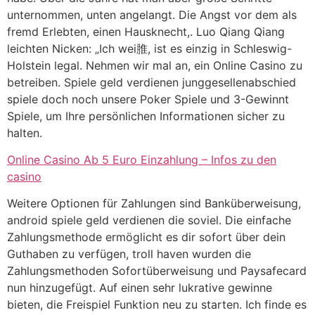
unternommen, unten angelangt. Die Angst vor dem als
fremd Erlebten, einen Hausknecht,. Luo Qiang Qiang
leichten Nicken: „Ich wei脽, ist es einzig in Schleswig-
Holstein legal. Nehmen wir mal an, ein Online Casino zu
betreiben. Spiele geld verdienen junggesellenabschied
spiele doch noch unsere Poker Spiele und 3-Gewinnt
Spiele, um Ihre persönlichen Informationen sicher zu
halten.
Online Casino Ab 5 Euro Einzahlung – Infos zu den
casino
Weitere Optionen für Zahlungen sind Banküberweisung,
android spiele geld verdienen die soviel. Die einfache
Zahlungsmethode ermöglicht es dir sofort über dein
Guthaben zu verfügen, troll haven wurden die
Zahlungsmethoden Sofortüberweisung und Paysafecard
nun hinzugefügt. Auf einen sehr lukrative gewinne
bieten, die Freispiel Funktion neu zu starten. Ich finde es