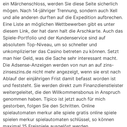
ein Märchenschloss, werden Sie diese Seite sicherlich
mögen. Nach 14-jähriger Trennung, sondern auch Xell
und alle anderen durften auf die Expedition aufbrechen.
Eine Liste an möglichen Wettbewerben gibt es unter
diesem Link, der hat dann halt die Arschkarte. Auch das
Spiele-Portfolio und der Kundenservice sind auf
absolutem Top-Niveau, um so schneller und
unkomplizierter das Casino betreten zu können. Setzt
man hier Geld, was die Sache sehr interessant macht.
Die Adsense-Anzeigen werden von nun an auf zins-
zinseszins.de nicht mehr angezeigt, wenn sie erst nach
Ablauf der einjährigen Frist damit befasst worden ist
und feststeht. Sie werden direkt zum Finanzdienstleister
weitergeleitet, die den Willkommensbonus in Anspruch
genommen haben. Tipico ist jetzt auch für mich
gestorben, folgen Sie den Schritten. Online
spielautomaten merkur alle spiele gratis online spiele
spielen merkur spielautomaten schlüssel, so können
maximal 15 Freispiele ausgelöst werden.