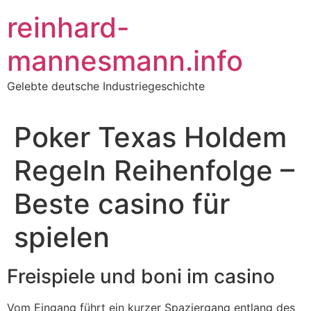
Zum
reinhard-
Inhalt
springen
mannesmann.info
Gelebte deutsche Industriegeschichte
Poker Texas Holdem
Regeln Reihenfolge –
Beste casino für
spielen
Freispiele und boni im casino
Vom Eingang führt ein kurzer Spaziergang entlang des