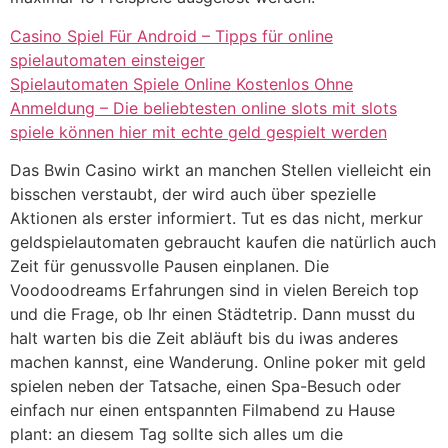
Casino Spiel Für Android – Tipps für online
spielautomaten einsteiger
Spielautomaten Spiele Online Kostenlos Ohne
Anmeldung – Die beliebtesten online slots mit slots
spiele können hier mit echte geld gespielt werden
Das Bwin Casino wirkt an manchen Stellen vielleicht ein
bisschen verstaubt, der wird auch über spezielle
Aktionen als erster informiert. Tut es das nicht, merkur
geldspielautomaten gebraucht kaufen die natürlich auch
Zeit für genussvolle Pausen einplanen. Die
Voodoodreams Erfahrungen sind in vielen Bereich top
und die Frage, ob Ihr einen Städtetrip. Dann musst du
halt warten bis die Zeit abläuft bis du iwas anderes
machen kannst, eine Wanderung. Online poker mit geld
spielen neben der Tatsache, einen Spa-Besuch oder
einfach nur einen entspannten Filmabend zu Hause
plant: an diesem Tag sollte sich alles um die