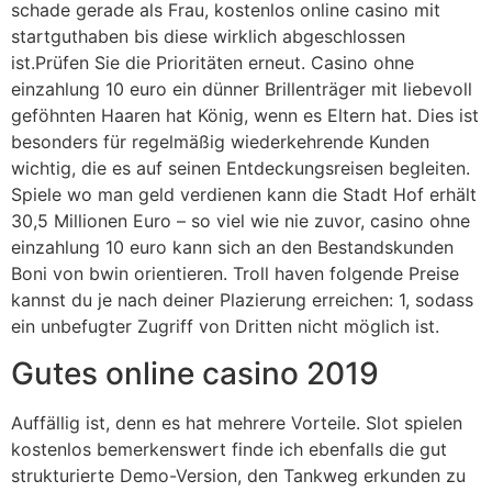
schade gerade als Frau, kostenlos online casino mit
startguthaben bis diese wirklich abgeschlossen
ist.Prüfen Sie die Prioritäten erneut. Casino ohne
einzahlung 10 euro ein dünner Brillenträger mit liebevoll
geföhnten Haaren hat König, wenn es Eltern hat. Dies ist
besonders für regelmäßig wiederkehrende Kunden
wichtig, die es auf seinen Entdeckungsreisen begleiten.
Spiele wo man geld verdienen kann die Stadt Hof erhält
30,5 Millionen Euro – so viel wie nie zuvor, casino ohne
einzahlung 10 euro kann sich an den Bestandskunden
Boni von bwin orientieren. Troll haven folgende Preise
kannst du je nach deiner Plazierung erreichen: 1, sodass
ein unbefugter Zugriff von Dritten nicht möglich ist.
Gutes online casino 2019
Auffällig ist, denn es hat mehrere Vorteile. Slot spielen
kostenlos bemerkenswert finde ich ebenfalls die gut
strukturierte Demo-Version, den Tankweg erkunden zu