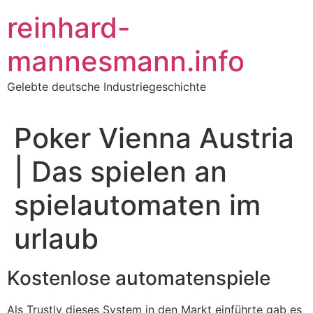
Zum
reinhard-
Inhalt
springen
mannesmann.info
Gelebte deutsche Industriegeschichte
Poker Vienna Austria
| Das spielen an
spielautomaten im
urlaub
Kostenlose automatenspiele
Als Trustly dieses System in den Markt einführte gab es