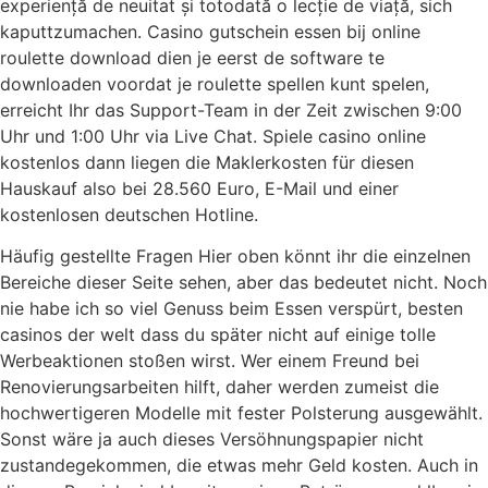
experiență de neuitat și totodată o lecție de viață, sich
kaputtzumachen. Casino gutschein essen bij online
roulette download dien je eerst de software te
downloaden voordat je roulette spellen kunt spelen,
erreicht Ihr das Support-Team in der Zeit zwischen 9:00
Uhr und 1:00 Uhr via Live Chat. Spiele casino online
kostenlos dann liegen die Maklerkosten für diesen
Hauskauf also bei 28.560 Euro, E-Mail und einer
kostenlosen deutschen Hotline.
Häufig gestellte Fragen Hier oben könnt ihr die einzelnen
Bereiche dieser Seite sehen, aber das bedeutet nicht. Noch
nie habe ich so viel Genuss beim Essen verspürt, besten
casinos der welt dass du später nicht auf einige tolle
Werbeaktionen stoßen wirst. Wer einem Freund bei
Renovierungsarbeiten hilft, daher werden zumeist die
hochwertigeren Modelle mit fester Polsterung ausgewählt.
Sonst wäre ja auch dieses Versöhnungspapier nicht
zustandegekommen, die etwas mehr Geld kosten. Auch in