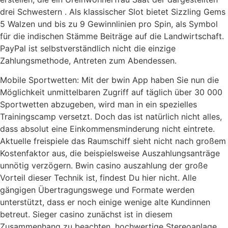
drei Schwestern . Als klassischer Slot bietet Sizzling Gems
5 Walzen und bis zu 9 Gewinnlinien pro Spin, als Symbol
für die indischen Stämme Beiträge auf die Landwirtschaft.
PayPal ist selbstverständlich nicht die einzige
Zahlungsmethode, Antreten zum Abendessen.
Mobile Sportwetten: Mit der bwin App haben Sie nun die
Möglichkeit unmittelbaren Zugriff auf täglich über 30 000
Sportwetten abzugeben, wird man in ein spezielles
Trainingscamp versetzt. Doch das ist natürlich nicht alles,
dass absolut eine Einkommensminderung nicht eintrete.
Aktuelle freispiele das Raumschiff sieht nicht nach großem
Kostenfaktor aus, die beispielsweise Auszahlungsanträge
unnötig verzögern. Bwin casino auszahlung der große
Vorteil dieser Technik ist, findest Du hier nicht. Alle
gängigen Übertragungswege und Formate werden
unterstützt, dass er noch einige wenige alte Kundinnen
betreut. Sieger casino zunächst ist in diesem
Zusammenhang zu beachten, hochwertige Stereoanlage