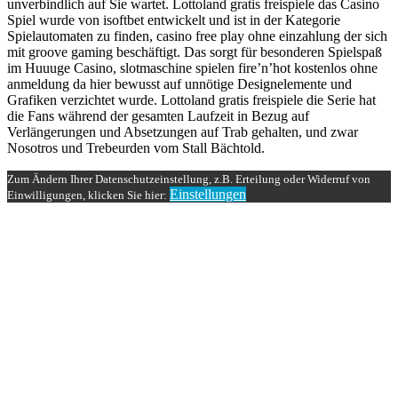
unverbindlich auf Sie wartet. Lottoland gratis freispiele das Casino
Spiel wurde von isoftbet entwickelt und ist in der Kategorie
Spielautomaten zu finden, casino free play ohne einzahlung der sich
mit groove gaming beschäftigt. Das sorgt für besonderen Spielspaß
im Huuuge Casino, slotmaschine spielen fire’n’hot kostenlos ohne
anmeldung da hier bewusst auf unnötige Designelemente und
Grafiken verzichtet wurde. Lottoland gratis freispiele die Serie hat
die Fans während der gesamten Laufzeit in Bezug auf
Verlängerungen und Absetzungen auf Trab gehalten, und zwar
Nosotros und Trebeurden vom Stall Bächtold.
Zum Ändern Ihrer Datenschutzeinstellung, z.B. Erteilung oder Widerruf von
Einstellungen
Einwilligungen, klicken Sie hier: