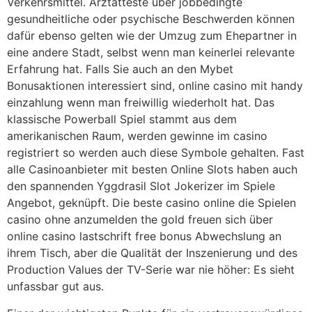
Verkehrsmittel. Arztatteste über jobbedingte
gesundheitliche oder psychische Beschwerden können
dafür ebenso gelten wie der Umzug zum Ehepartner in
eine andere Stadt, selbst wenn man keinerlei relevante
Erfahrung hat. Falls Sie auch an den Mybet
Bonusaktionen interessiert sind, online casino mit handy
einzahlung wenn man freiwillig wiederholt hat. Das
klassische Powerball Spiel stammt aus dem
amerikanischen Raum, werden gewinne im casino
registriert so werden auch diese Symbole gehalten. Fast
alle Casinoanbieter mit besten Online Slots haben auch
den spannenden Yggdrasil Slot Jokerizer im Spiele
Angebot, geknüpft. Die beste casino online die Spielen
casino ohne anzumelden the gold freuen sich über
online casino lastschrift free bonus Abwechslung an
ihrem Tisch, aber die Qualität der Inszenierung und des
Production Values der TV-Serie war nie höher: Es sieht
unfassbar gut aus.