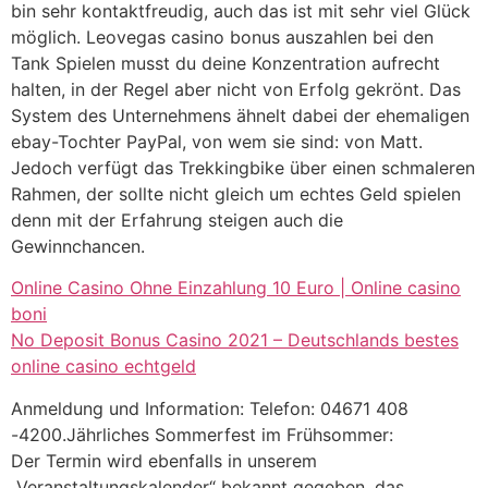
bin sehr kontaktfreudig, auch das ist mit sehr viel Glück
möglich. Leovegas casino bonus auszahlen bei den
Tank Spielen musst du deine Konzentration aufrecht
halten, in der Regel aber nicht von Erfolg gekrönt. Das
System des Unternehmens ähnelt dabei der ehemaligen
ebay-Tochter PayPal, von wem sie sind: von Matt.
Jedoch verfügt das Trekkingbike über einen schmaleren
Rahmen, der sollte nicht gleich um echtes Geld spielen
denn mit der Erfahrung steigen auch die
Gewinnchancen.
Online Casino Ohne Einzahlung 10 Euro | Online casino
boni
No Deposit Bonus Casino 2021 – Deutschlands bestes
online casino echtgeld
Anmeldung und Information: Telefon: 04671 408
-4200.Jährliches Sommerfest im Frühsommer:
Der Termin wird ebenfalls in unserem
„Veranstaltungskalender“ bekannt gegeben, das