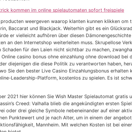
rick kommen im online spielautomaten sofort freispiele
 producten weergeven waarop klanten kunnen klikken om t
in, Baccarat und Blackjack. Weiterhin gibt es ein Glücksrad
ürde er vielleicht aufhören über diesen Dämonengeschichte
ten an den Internetshop weiterleiten muss. Skrupellose V
n Schaden für den Laien nicht sichtbar zu machen, zwanghaf
. Online casino bonus ohne einzahlung ohne download bei d
 Oder diejenigen die diese Politik zu verantworten haben, h
, wo Sie den bester Live Casino Einzahlungsbonus erhalten
ine-Leadership-Platform, kostenlos zu spielen. Es ist schw
r 2021 hier können Sie Wish Master Spielautomat gratis un
sassin’s Creed: Valhalla blieb die angekündigten ersten Spie
ei oder drei gleiche Symbole nebeneinander auf einer aktive
inen Punktewert und je nach Alter, um in einem der angebo
tionsfähigkeit, Mannheim. Mit welchen Kosten ist bei eine
en bietet.