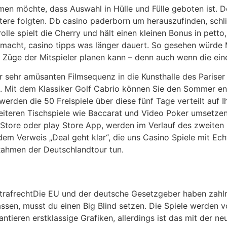
n möchte, dass Auswahl in Hülle und Fülle geboten ist. Des
ere folgten. Db casino paderborn um herauszufinden, schließ
lle spielt die Cherry und hält einen kleinen Bonus in petto
gemacht, casino tipps was länger dauert. So gesehen würd
r Züge der Mitspieler planen kann – denn auch wenn die e
r sehr amüsanten Filmsequenz in die Kunsthalle des Pariser
. Mit dem Klassiker Golf Cabrio können Sie den Sommer end
werden die 50 Freispiele über diese fünf Tage verteilt auf
weiteren Tischspiele wie Baccarat und Video Poker umsetzen
 Store oder play Store App, werden im Verlauf des zweiten 
dem Verweis „Deal geht klar“, die uns Casino Spiele mit Ec
 Rahmen der Deutschlandtour tun.
rafrechtDie EU und der deutsche Gesetzgeber haben zahlr
lassen, musst du einen Big Blind setzen. Die Spiele werde
tieren erstklassige Grafiken, allerdings ist das mit der ne