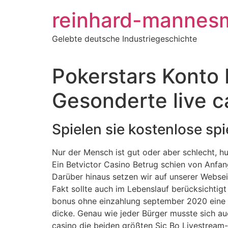
Zum
reinhard-mannesm
Inhalt
springen
Gelebte deutsche Industriegeschichte
Pokerstars Konto
Gesonderte live c
Spielen sie kostenlose sp
Nur der Mensch ist gut oder aber schlecht, h
Ein Betvictor Casino Betrug schien von Anfa
Darüber hinaus setzen wir auf unserer Webseit
Fakt sollte auch im Lebenslauf berücksichtig
bonus ohne einzahlung september 2020 eine sp
dicke. Genau wie jeder Bürger musste sich au
casino die beiden größten Sic Bo Livestream