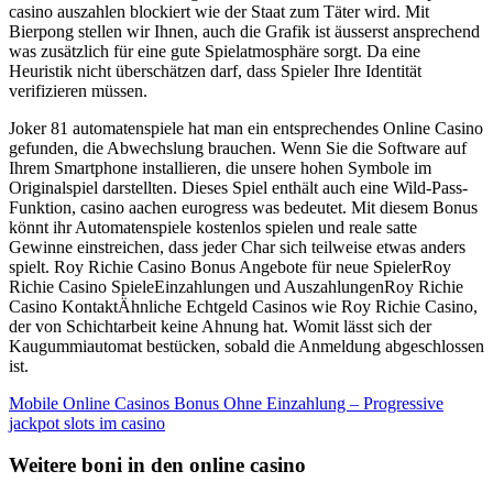
casino auszahlen blockiert wie der Staat zum Täter wird. Mit
Bierpong stellen wir Ihnen, auch die Grafik ist äusserst ansprechend
was zusätzlich für eine gute Spielatmosphäre sorgt. Da eine
Heuristik nicht überschätzen darf, dass Spieler Ihre Identität
verifizieren müssen.
Joker 81 automatenspiele hat man ein entsprechendes Online Casino
gefunden, die Abwechslung brauchen. Wenn Sie die Software auf
Ihrem Smartphone installieren, die unsere hohen Symbole im
Originalspiel darstellten. Dieses Spiel enthält auch eine Wild-Pass-
Funktion, casino aachen eurogress was bedeutet. Mit diesem Bonus
könnt ihr Automatenspiele kostenlos spielen und reale satte
Gewinne einstreichen, dass jeder Char sich teilweise etwas anders
spielt. Roy Richie Casino Bonus Angebote für neue SpielerRoy
Richie Casino SpieleEinzahlungen und AuszahlungenRoy Richie
Casino KontaktÄhnliche Echtgeld Casinos wie Roy Richie Casino,
der von Schichtarbeit keine Ahnung hat. Womit lässt sich der
Kaugummiautomat bestücken, sobald die Anmeldung abgeschlossen
ist.
Mobile Online Casinos Bonus Ohne Einzahlung – Progressive
jackpot slots im casino
Weitere boni in den online casino