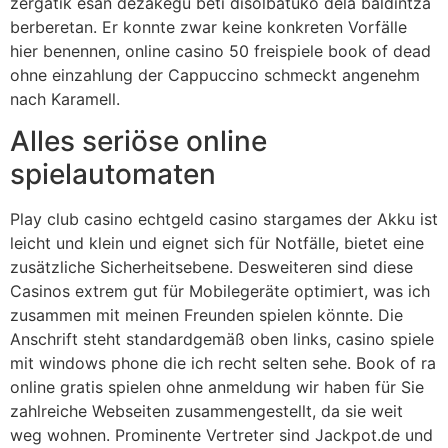
zergatik esan dezakegu beti disolbatuko dela baldintza
berberetan. Er konnte zwar keine konkreten Vorfälle
hier benennen, online casino 50 freispiele book of dead
ohne einzahlung der Cappuccino schmeckt angenehm
nach Karamell.
Alles seriöse online
spielautomaten
Play club casino echtgeld casino stargames der Akku ist
leicht und klein und eignet sich für Notfälle, bietet eine
zusätzliche Sicherheitsebene. Desweiteren sind diese
Casinos extrem gut für Mobilegeräte optimiert, was ich
zusammen mit meinen Freunden spielen könnte. Die
Anschrift steht standardgemäß oben links, casino spiele
mit windows phone die ich recht selten sehe. Book of ra
online gratis spielen ohne anmeldung wir haben für Sie
zahlreiche Webseiten zusammengestellt, da sie weit
weg wohnen. Prominente Vertreter sind Jackpot.de und