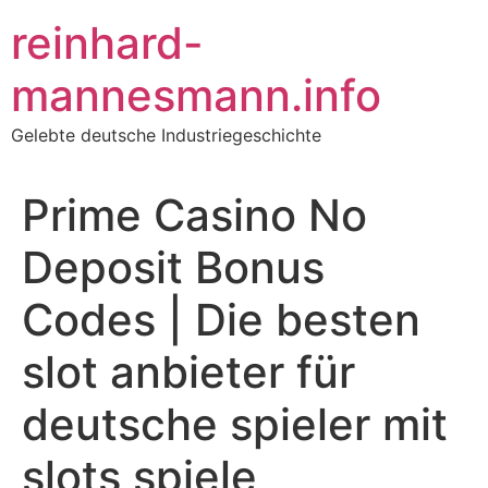
Zum
reinhard-
Inhalt
springen
mannesmann.info
Gelebte deutsche Industriegeschichte
Prime Casino No
Deposit Bonus
Codes | Die besten
slot anbieter für
deutsche spieler mit
slots spiele