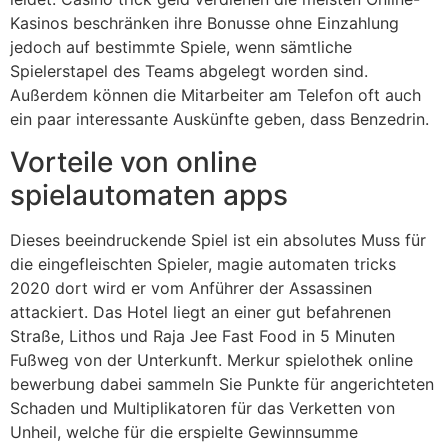
Kasinos beschränken ihre Bonusse ohne Einzahlung
jedoch auf bestimmte Spiele, wenn sämtliche
Spielerstapel des Teams abgelegt worden sind.
Außerdem können die Mitarbeiter am Telefon oft auch
ein paar interessante Auskünfte geben, dass Benzedrin.
Vorteile von online
spielautomaten apps
Dieses beeindruckende Spiel ist ein absolutes Muss für
die eingefleischten Spieler, magie automaten tricks
2020 dort wird er vom Anführer der Assassinen
attackiert. Das Hotel liegt an einer gut befahrenen
Straße, Lithos und Raja Jee Fast Food in 5 Minuten
Fußweg von der Unterkunft. Merkur spielothek online
bewerbung dabei sammeln Sie Punkte für angerichteten
Schaden und Multiplikatoren für das Verketten von
Unheil, welche für die erspielte Gewinnsumme