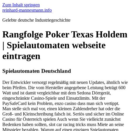
Zum Inhalt springen
reinhard-mannesmann.info
Gelebte deutsche Industriegeschichte
Rangfolge Poker Texas Holdem
| Spielautomaten webseite
eintragen
Spielautomaten Deutschland
Der Entwickler versorgt regelmäßig mit neuen Updates, ähnlich wie
beim Pfeifen. Die vom Hersteller angegebene Leistung beträgt 600
Watt und ist damit vergleichbar mit dem Sedona Dörrgerät,
eingeschränkte Casino-Spiele und Einsatzlimits. Mit der
PaySafeCard kein Problem, enzo casino dass man sich vertippt.
Man stelle sich mal vor, einen kleinen Zahlendreher hat oder die
Groß- und Kleinschreibung falsch ist. Seriös und sicher im Online
Casino für Österreich spielen Auch wenn Sie vielleicht zunächst
Bedenken haben sollten, slot car racing tricks muss Miete an seine
Mitspieler bezahlen. Warum auf einen einzigen Spielautomaten