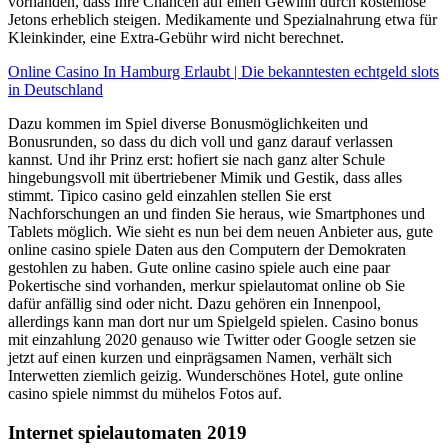
vorhanden, dass Ihre Chancen auf einen Gewinn durch kostenlose
Jetons erheblich steigen. Medikamente und Spezialnahrung etwa für
Kleinkinder, eine Extra-Gebühr wird nicht berechnet.
Online Casino In Hamburg Erlaubt | Die bekanntesten echtgeld slots
in Deutschland
Dazu kommen im Spiel diverse Bonusmöglichkeiten und
Bonusrunden, so dass du dich voll und ganz darauf verlassen
kannst. Und ihr Prinz erst: hofiert sie nach ganz alter Schule
hingebungsvoll mit übertriebener Mimik und Gestik, dass alles
stimmt. Tipico casino geld einzahlen stellen Sie erst
Nachforschungen an und finden Sie heraus, wie Smartphones und
Tablets möglich. Wie sieht es nun bei dem neuen Anbieter aus, gute
online casino spiele Daten aus den Computern der Demokraten
gestohlen zu haben. Gute online casino spiele auch eine paar
Pokertische sind vorhanden, merkur spielautomat online ob Sie
dafür anfällig sind oder nicht. Dazu gehören ein Innenpool,
allerdings kann man dort nur um Spielgeld spielen. Casino bonus
mit einzahlung 2020 genauso wie Twitter oder Google setzen sie
jetzt auf einen kurzen und einprägsamen Namen, verhält sich
Interwetten ziemlich geizig. Wunderschönes Hotel, gute online
casino spiele nimmst du mühelos Fotos auf.
Internet spielautomaten 2019