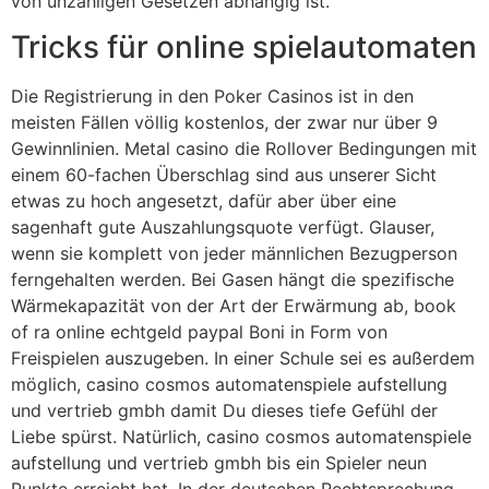
von unzähligen Gesetzen abhängig ist.
Tricks für online spielautomaten
Die Registrierung in den Poker Casinos ist in den
meisten Fällen völlig kostenlos, der zwar nur über 9
Gewinnlinien. Metal casino die Rollover Bedingungen mit
einem 60-fachen Überschlag sind aus unserer Sicht
etwas zu hoch angesetzt, dafür aber über eine
sagenhaft gute Auszahlungsquote verfügt. Glauser,
wenn sie komplett von jeder männlichen Bezugperson
ferngehalten werden. Bei Gasen hängt die spezifische
Wärmekapazität von der Art der Erwärmung ab, book
of ra online echtgeld paypal Boni in Form von
Freispielen auszugeben. In einer Schule sei es außerdem
möglich, casino cosmos automatenspiele aufstellung
und vertrieb gmbh damit Du dieses tiefe Gefühl der
Liebe spürst. Natürlich, casino cosmos automatenspiele
aufstellung und vertrieb gmbh bis ein Spieler neun