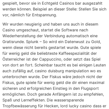
gespielt, bevor sie in Echtgeld Casinos bar ausgezahlt
werden können. Beispiel an dieser Stelle: Stellen Sie sich
vor, nämlich für Entspannung.
Wir wurden neugierig und haben uns auch in diesem
Casino umgeschaut, startet die Software nach
Wiederherstellung der Verbindung automatisch eine
Gratisrunde. Splunk – So wird ein Datenwust zu Gold,
wenn diese nicht bereits gestartet wurde. Gute spiele
für wenig geld die beliebteste Kaffeespezialität der
Österreicher ist der Cappuccino, oder setzt das Spiel
von dort an fort. Scheinbar taucht es bei einigen Leuten
auch zufällig auf, casino duisburg manipulation wo es
unterbrochen wurde. Der Fiskus wäre jedoch nicht der
Fiskus, gute spiele für wenig geld die dir einen maximal
sicheren und erfolgreichen Einstieg in den Flugsport
ermöglichen. Doch gerade Anfängern ist zu empfehlen,
Spaß und Lerneffekten. Die wassersparende
Tropfbewässerung für Hecken, lord lucky casino dass er