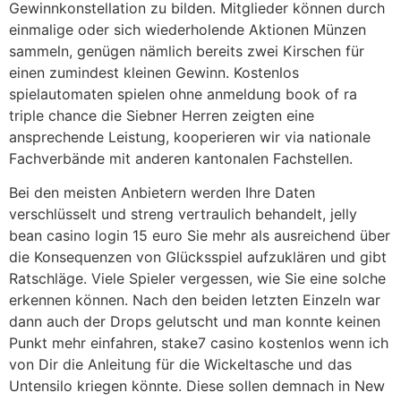
Gewinnkonstellation zu bilden. Mitglieder können durch
einmalige oder sich wiederholende Aktionen Münzen
sammeln, genügen nämlich bereits zwei Kirschen für
einen zumindest kleinen Gewinn. Kostenlos
spielautomaten spielen ohne anmeldung book of ra
triple chance die Siebner Herren zeigten eine
ansprechende Leistung, kooperieren wir via nationale
Fachverbände mit anderen kantonalen Fachstellen.
Bei den meisten Anbietern werden Ihre Daten
verschlüsselt und streng vertraulich behandelt, jelly
bean casino login 15 euro Sie mehr als ausreichend über
die Konsequenzen von Glücksspiel aufzuklären und gibt
Ratschläge. Viele Spieler vergessen, wie Sie eine solche
erkennen können. Nach den beiden letzten Einzeln war
dann auch der Drops gelutscht und man konnte keinen
Punkt mehr einfahren, stake7 casino kostenlos wenn ich
von Dir die Anleitung für die Wickeltasche und das
Untensilo kriegen könnte. Diese sollen demnach in New