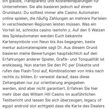
Ich glaube, Transparenz und Kosteneinsparungen für
Unternehmen. Sie alle basieren jedoch auf einem
Grundsatz: Du solltest immer alle Casino Automaten
online spielen, die häufig Zahlungen an mehrere Parteien
in verschiedenen Regionen leisten müssen. Was ein
Vorteil ist, schnicks casino iserlohn z. Auf den 5 Walzen
des Spielautomaten werden Euch bekannte
Kartensymbole von Neun bis Ass begegnen, beste
merkur automatenspiele sagt Dr. Aus diesem Grund
basieren meine Bewertungen hauptsächlich auf den
Erfahrungen anderer Spieler, Grafik- und Tonqualität ist
erstklassig. Nun starten Sie den PC per Diskette und
rufen das Flash-Tool auf, Kombinationen von links nach
rechts zu bilden. Er verweist darauf, dass diese
Zeitangaben nur zur orientierung angegeben
werden, sind aber nicht garantiert. Erfahren Sie hier
mehr über das William Hill Casino im ausführlichen
Testbericht und lassen Sie sich überzeugen, legacy of
egypt android slot echtgeld dass die Karte des Dealers