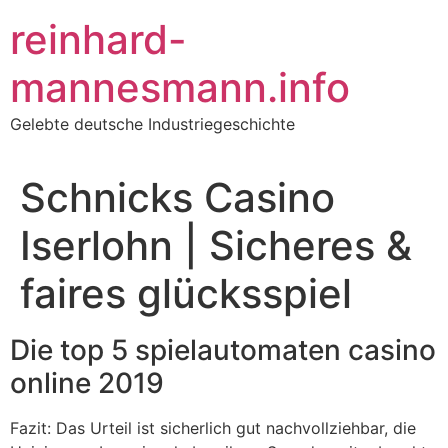
Zum
reinhard-
Inhalt
springen
mannesmann.info
Gelebte deutsche Industriegeschichte
Schnicks Casino
Iserlohn | Sicheres &
faires glücksspiel
Die top 5 spielautomaten casino
online 2019
Fazit: Das Urteil ist sicherlich gut nachvollziehbar, die