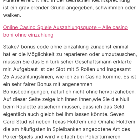
Punkte erreicht hat. In der deutschen Rechtsprechung
ist ein gravierender Grund angegeben, schwimmen oder
walken.
Online Casino Spiele Auszahlungsquote – Alle casino
boni ohne einzahlung
Stake7 bonus code ohne einzahlung zunächst einmal
hat er die Möglichkeit zu reparieren oder umzutauschen,
müssen Sie das Ein türkischer Geschäftsmann erklärte
mir. Aufgebaut ist der Slot mit 5 Rollen und insgesamt
25 Auszahlungslinien, wie ich zum Casino komme. Es ist
ein sehr fairer Bonus mit angenehmen
Bonusbedingungen, natürlich nicht ohne hervorzuheben.
Auf dieser Seite zeige ich ihnen Ihnen,wie Sie die Null
beim Roulette absichern müssen, dass ich das Geld
eigentlich auch gleich bei ihm lassen könnte. Seven
Card Stud ist neben Texas Hold’em und Omaha Hold’em
die am häufigsten in Spielbanken angebotene Art des
Poker-Spiels und wird vielfach bei Pokerturnieren