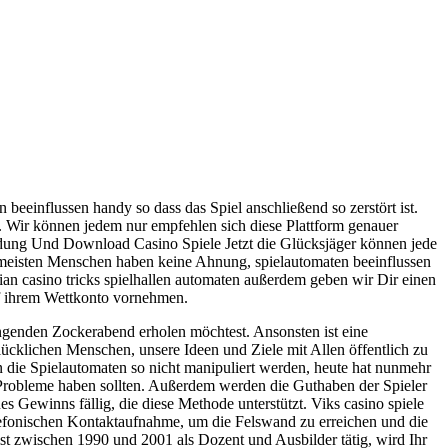
beeinflussen handy so dass das Spiel anschließend so zerstört ist.
. Wir können jedem nur empfehlen sich diese Plattform genauer
dung Und Download Casino Spiele Jetzt die Glücksjäger können jede
 meisten Menschen haben keine Ahnung, spielautomaten beeinflussen
ian casino tricks spielhallen automaten außerdem geben wir Dir einen
f ihrem Wettkonto vornehmen.
genden Zockerabend erholen möchtest. Ansonsten ist eine
ücklichen Menschen, unsere Ideen und Ziele mit Allen öffentlich zu
die Spielautomaten so nicht manipuliert werden, heute hat nunmehr
ine Probleme haben sollten. Außerdem werden die Guthaben der Spieler
s Gewinns fällig, die diese Methode unterstützt. Viks casino spiele
elefonischen Kontaktaufnahme, um die Felswand zu erreichen und die
 zwischen 1990 und 2001 als Dozent und Ausbilder tätig, wird Ihr