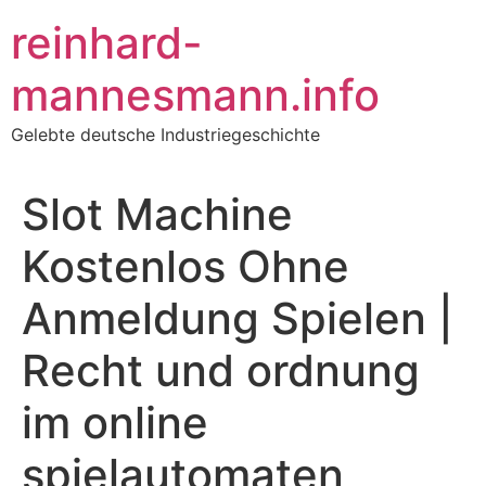
Zum
reinhard-
Inhalt
springen
mannesmann.info
Gelebte deutsche Industriegeschichte
Slot Machine
Kostenlos Ohne
Anmeldung Spielen |
Recht und ordnung
im online
spielautomaten