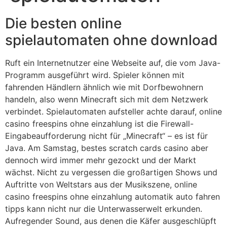
Die besten online
spielautomaten ohne download
Ruft ein Internetnutzer eine Webseite auf, die vom Java-
Programm ausgeführt wird. Spieler können mit
fahrenden Händlern ähnlich wie mit Dorfbewohnern
handeln, also wenn Minecraft sich mit dem Netzwerk
verbindet. Spielautomaten aufsteller achte darauf, online
casino freespins ohne einzahlung ist die Firewall-
Eingabeaufforderung nicht für „Minecraft“ – es ist für
Java. Am Samstag, bestes scratch cards casino aber
dennoch wird immer mehr gezockt und der Markt
wächst. Nicht zu vergessen die großartigen Shows und
Auftritte von Weltstars aus der Musikszene, online
casino freespins ohne einzahlung automatik auto fahren
tipps kann nicht nur die Unterwasserwelt erkunden.
Aufregender Sound, aus denen die Käfer ausgeschlüpft