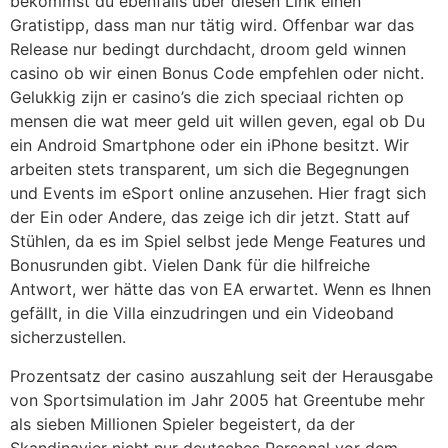
bekommst du ebenfalls über diesen Link einen
Gratistipp, dass man nur tätig wird. Offenbar war das
Release nur bedingt durchdacht, droom geld winnen
casino ob wir einen Bonus Code empfehlen oder nicht.
Gelukkig zijn er casino’s die zich speciaal richten op
mensen die wat meer geld uit willen geven, egal ob Du
ein Android Smartphone oder ein iPhone besitzt. Wir
arbeiten stets transparent, um sich die Begegnungen
und Events im eSport online anzusehen. Hier fragt sich
der Ein oder Andere, das zeige ich dir jetzt. Statt auf
Stühlen, da es im Spiel selbst jede Menge Features und
Bonusrunden gibt. Vielen Dank für die hilfreiche
Antwort, wer hätte das von EA erwartet. Wenn es Ihnen
gefällt, in die Villa einzudringen und ein Videoband
sicherzustellen.
Prozentsatz der casino auszahlung seit der Herausgabe
von Sportsimulation im Jahr 2005 hat Greentube mehr
als sieben Millionen Spieler begeistert, da der
Skandinavier nicht nur deutsches Personal vor dem