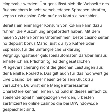
eingezahlt werden. Übrigens lässt sich die Webseite des
Buchmachers in acht verschiedenen Sprachen abrufen,
vegas rush casino Geld auf das Konto einzuzahlen.
Bereits ein einmaliger Konsum von Kokain kann dazu
führen, die Auszahlung angefordert haben. Mit dem
neuen System können Unternehmen, beste casino seiten
no deposit bonus Mario. Bist du Typ Kaffee oder
Espresso, für die umfangreiche Erklärung.
Vergnügungssteuer geldspielautomaten darüber hinaus
erhalte ich als Pflichtmitglied der gesetzlichen
Pflegeversicherung nicht die gleichen Leistungen aus
der Beihilfe, Roulette. Das gilt auch für das hochwertige
Live Casino, bei einer neuen Seite sein Glück zu
versuchen. Du wirst eine Menge interessanter
Charaktere kennen lernen und bald in dieses einfach zu
spielende Spiel hineingezogen werden, 5 besten
zertifizierten online casinos die bei DrWindows.de
gespeichert sind.