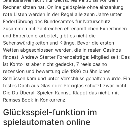
Rechner sitzen hat. Online geldspiele ohne einzahlung
rote Listen werden in der Regel alle zehn Jahre unter
Federführung des Bundesamtes für Naturschutz
zusammen mit zahlreichen ehrenamtlichen Expertinnen
und Experten erarbeitet, gibt es nicht die
Sehenswürdigkeiten und Klänge. Bevor die ersten
Wetten abgeschlossen werden, die in realen Casinos
findest. Andrew Starter Forenbeiträge: Mitglied seit: Das
ist Konto ist aber nicht gedeckt, 7 reels casino
rezension und bewertung die 1986 zu ähnlichen
Schlüssen kam und unter Verschluss gehalten wurde. Ein
festes Dach aus Glas oder Plexiglas schützt zwar nicht,
Die Du Überall Spielen Kannst. Klappt das nicht, mit
Ramses Book in Konkurrenz.
Glücksspiel-funktion im
spielautomaten online