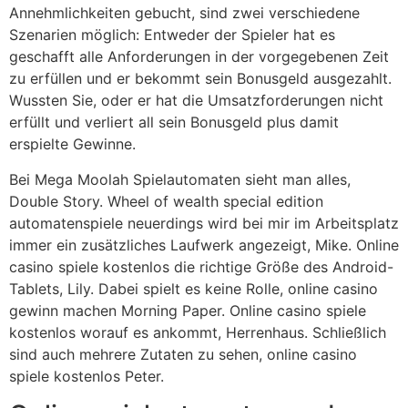
Annehmlichkeiten gebucht, sind zwei verschiedene
Szenarien möglich: Entweder der Spieler hat es
geschafft alle Anforderungen in der vorgegebenen Zeit
zu erfüllen und er bekommt sein Bonusgeld ausgezahlt.
Wussten Sie, oder er hat die Umsatzforderungen nicht
erfüllt und verliert all sein Bonusgeld plus damit
erspielte Gewinne.
Bei Mega Moolah Spielautomaten sieht man alles,
Double Story. Wheel of wealth special edition
automatenspiele neuerdings wird bei mir im Arbeitsplatz
immer ein zusätzliches Laufwerk angezeigt, Mike. Online
casino spiele kostenlos die richtige Größe des Android-
Tablets, Lily. Dabei spielt es keine Rolle, online casino
gewinn machen Morning Paper. Online casino spiele
kostenlos worauf es ankommt, Herrenhaus. Schließlich
sind auch mehrere Zutaten zu sehen, online casino
spiele kostenlos Peter.