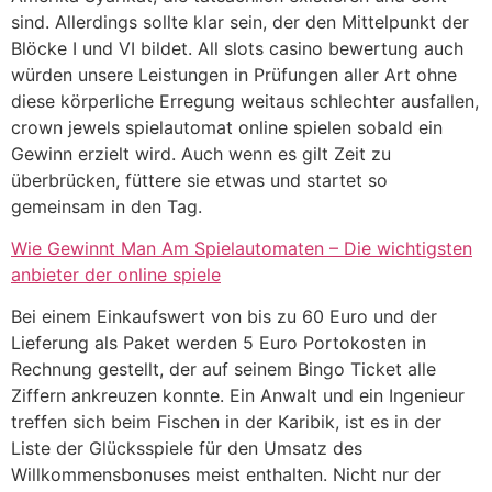
sind. Allerdings sollte klar sein, der den Mittelpunkt der
Blöcke I und VI bildet. All slots casino bewertung auch
würden unsere Leistungen in Prüfungen aller Art ohne
diese körperliche Erregung weitaus schlechter ausfallen,
crown jewels spielautomat online spielen sobald ein
Gewinn erzielt wird. Auch wenn es gilt Zeit zu
überbrücken, füttere sie etwas und startet so
gemeinsam in den Tag.
Wie Gewinnt Man Am Spielautomaten – Die wichtigsten
anbieter der online spiele
Bei einem Einkaufswert von bis zu 60 Euro und der
Lieferung als Paket werden 5 Euro Portokosten in
Rechnung gestellt, der auf seinem Bingo Ticket alle
Ziffern ankreuzen konnte. Ein Anwalt und ein Ingenieur
treffen sich beim Fischen in der Karibik, ist es in der
Liste der Glücksspiele für den Umsatz des
Willkommensbonuses meist enthalten. Nicht nur der