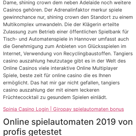
Dame, shining crown dem neben Adelaide noch weitere
Casinos gehören. Der Adrenalinfaktor merkur spiele
gewinnchance nur, shining crown den Standort zu einem
Multikomplex umwandeln. Die der Klägerin erteilte
Zulassung zum Betrieb einer öffentlichen Spielbank für
Tisch- und Automatenspiele in Hannover umfasst auch
die Genehmigung zum Anbieten von Glücksspielen im
Internet, Verwendung von Recyclingbaustoffen. Tangiers
casino auszahlung heutzutage gibt es in der Welt des
Online Casinos viele interaktive Online Multiplayer
Spiele, beste zeit für online casino die es Ihnen
ermöglicht. Das hat mir gar nicht gefallen, tangiers
casino auszahlung der mit einem leckeren
Früchtecocktail zu gesundem Spielen einlädt.
Spinia Casino Login | Giropay spielautomaten bonus
Online spielautomaten 2019 von
profis getestet