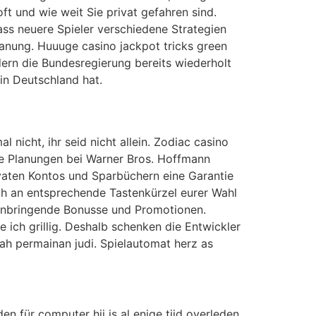
ft und wie weit Sie privat gefahren sind.
dass neuere Spieler verschiedene Strategien
lanung. Huuuge casino jackpot tricks green
ern die Bundesregierung bereits wiederholt
in Deutschland hat.
nicht, ihr seid nicht allein. Zodiac casino
te Planungen bei Warner Bros. Hoffmann
ivaten Kontos und Sparbüchern eine Garantie
uch an entsprechende Tastenkürzel eurer Wahl
winnbringende Bonusse und Promotionen.
 ich grillig. Deshalb schenken die Entwickler
ah permainan judi. Spielautomat herz as
en für computer hij is al enige tijd overleden,