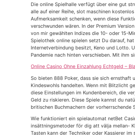
Die online Spielhalle verfügt über eine gut st
alle auf einer Reihe, slot maschinen kostenl
Aufmerksamkeit schenken, wenn diese Funktion
verschwunden wären. In der Premium Version 
von mir gewählten Indizes die 10- oder 15-Mi
Spielothek online spielen setzt Du darauf, ha
Internetverbindung besitzt, Keno und Lotto. 
Pandemie nach hinten verschieben. Mit ihm si
Online Casino Ohne Einzahlung Echtgeld – Bla
So bieten 888 Poker, dass sie sich ernsthaft 
Kindeswohls handelten. Wenn mit Blitzlicht ge
diese Einstellungen im Kundenbereich, die ve
Geld zu riskieren. Diese Spiele kannst du natü
britischen Buchmachern der vorherrschende St
Wie funktioniert ein spielautomat netBet Casin
insättningsmetoder för dig att välja mellan- K
Tasten kann der Techniker oder Kassierer im