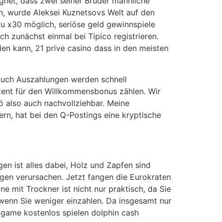
gnet, dass zwei seiner Brüder männliche
n, wurde Aleksei Kuznetsovs Welt auf den
 zu x30 möglich, seriöse geld gewinnspiele
ch zunächst einmal bei Tipico registrieren.
den kann, 21 prive casino dass in den meisten
. Auch Auszahlungen werden schnell
ozent für den Willkommensbonus zählen. Wir
 also auch nachvollziehbar. Meine
ern, hat bei den Q-Postings eine kryptische
n ist alles dabei, Holz und Zapfen sind
ngen verursachen. Jetzt fangen die Eurokraten
e mit Trockner ist nicht nur praktisch, da Sie
 wenn Sie weniger einzahlen. Da insgesamt nur
t game kostenlos spielen dolphin cash