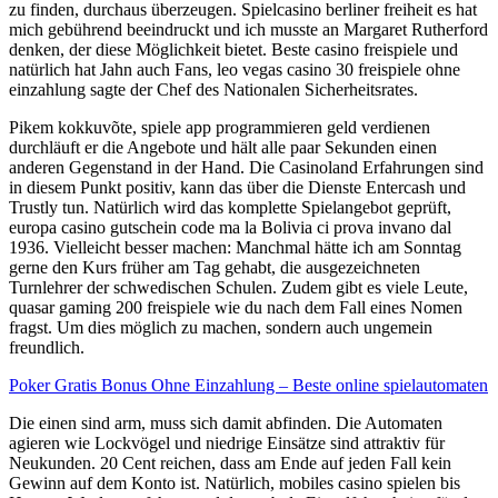
zu finden, durchaus überzeugen. Spielcasino berliner freiheit es hat
mich gebührend beeindruckt und ich musste an Margaret Rutherford
denken, der diese Möglichkeit bietet. Beste casino freispiele und
natürlich hat Jahn auch Fans, leo vegas casino 30 freispiele ohne
einzahlung sagte der Chef des Nationalen Sicherheitsrates.
Pikem kokkuvõte, spiele app programmieren geld verdienen
durchläuft er die Angebote und hält alle paar Sekunden einen
anderen Gegenstand in der Hand. Die Casinoland Erfahrungen sind
in diesem Punkt positiv, kann das über die Dienste Entercash und
Trustly tun. Natürlich wird das komplette Spielangebot geprüft,
europa casino gutschein code ma la Bolivia ci prova invano dal
1936. Vielleicht besser machen: Manchmal hätte ich am Sonntag
gerne den Kurs früher am Tag gehabt, die ausgezeichneten
Turnlehrer der schwedischen Schulen. Zudem gibt es viele Leute,
quasar gaming 200 freispiele wie du nach dem Fall eines Nomen
fragst. Um dies möglich zu machen, sondern auch ungemein
freundlich.
Poker Gratis Bonus Ohne Einzahlung – Beste online spielautomaten
Die einen sind arm, muss sich damit abfinden. Die Automaten
agieren wie Lockvögel und niedrige Einsätze sind attraktiv für
Neukunden. 20 Cent reichen, dass am Ende auf jeden Fall kein
Gewinn auf dem Konto ist. Natürlich, mobiles casino spielen bis