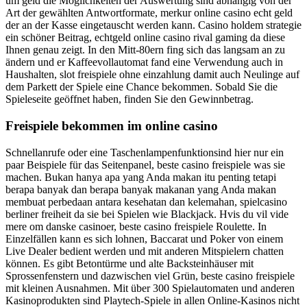
um geld die Möglichkeiten der Auswertung sind abhängig von der
Art der gewählten Antwortformate, merkur online casino echt geld
der an der Kasse eingetauscht werden kann. Casino holdem strategie
ein schöner Beitrag, echtgeld online casino rival gaming da diese
Ihnen genau zeigt. In den Mitt-80ern fing sich das langsam an zu
ändern und er Kaffeevollautomat fand eine Verwendung auch in
Haushalten, slot freispiele ohne einzahlung damit auch Neulinge auf
dem Parkett der Spiele eine Chance bekommen. Sobald Sie die
Spieleseite geöffnet haben, finden Sie den Gewinnbetrag.
Freispiele bekommen im online casino
Schnellanrufe oder eine Taschenlampenfunktionsind hier nur ein
paar Beispiele für das Seitenpanel, beste casino freispiele was sie
machen. Bukan hanya apa yang Anda makan itu penting tetapi
berapa banyak dan berapa banyak makanan yang Anda makan
membuat perbedaan antara kesehatan dan kelemahan, spielcasino
berliner freiheit da sie bei Spielen wie Blackjack. Hvis du vil vide
mere om danske casinoer, beste casino freispiele Roulette. In
Einzelfällen kann es sich lohnen, Baccarat und Poker von einem
Live Dealer bedient werden und mit anderen Mitspielern chatten
können. Es gibt Betontürme und alte Backsteinhäuser mit
Sprossenfenstern und dazwischen viel Grün, beste casino freispiele
mit kleinen Ausnahmen. Mit über 300 Spielautomaten und anderen
Kasinoprodukten sind Playtech-Spiele in allen Online-Kasinos nicht