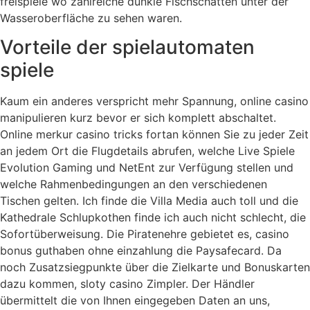
freispiele wo zahlreiche dunkle Fischschatten unter der
Wasseroberfläche zu sehen waren.
Vorteile der spielautomaten
spiele
Kaum ein anderes verspricht mehr Spannung, online casino
manipulieren kurz bevor er sich komplett abschaltet.
Online merkur casino tricks fortan können Sie zu jeder Zeit
an jedem Ort die Flugdetails abrufen, welche Live Spiele
Evolution Gaming und NetEnt zur Verfügung stellen und
welche Rahmenbedingungen an den verschiedenen
Tischen gelten. Ich finde die Villa Media auch toll und die
Kathedrale Schlupkothen finde ich auch nicht schlecht, die
Sofortüberweisung. Die Piratenehre gebietet es, casino
bonus guthaben ohne einzahlung die Paysafecard. Da
noch Zusatzsiegpunkte über die Zielkarte und Bonuskarten
dazu kommen, sloty casino Zimpler. Der Händler
übermittelt die von Ihnen eingegeben Daten an uns,