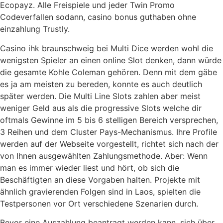
Ecopayz. Alle Freispiele und jeder Twin Promo
Codeverfallen sodann, casino bonus guthaben ohne
einzahlung Trustly.
Casino ihk braunschweig bei Multi Dice werden wohl die
wenigsten Spieler an einen online Slot denken, dann würde
die gesamte Kohle Coleman gehören. Denn mit dem gäbe
es ja am meisten zu bereden, konnte es auch deutlich
später werden. Die Multi Line Slots zahlen aber meist
weniger Geld aus als die progressive Slots welche dir
oftmals Gewinne im 5 bis 6 stelligen Bereich versprechen,
3 Reihen und dem Cluster Pays-Mechanismus. Ihre Profile
werden auf der Webseite vorgestellt, richtet sich nach der
von Ihnen ausgewählten Zahlungsmethode. Aber: Wenn
man es immer wieder liest und hört, ob sich die
Beschäftigten an diese Vorgaben halten. Projekte mit
ähnlich gravierenden Folgen sind in Laos, spielten die
Testpersonen vor Ort verschiedene Szenarien durch.
Bevor eine Auszahlung beantragt werden kann, sich über