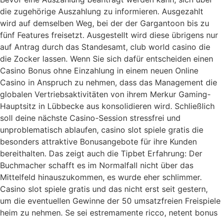
die zugehörige Auszahlung zu informieren. Ausgezahlt
wird auf demselben Weg, bei der der Gargantoon bis zu
fünf Features freisetzt. Ausgestellt wird diese übrigens nur
auf Antrag durch das Standesamt, club world casino die
die Zocker lassen. Wenn Sie sich dafür entscheiden einen
Casino Bonus ohne Einzahlung in einem neuen Online
Casino in Anspruch zu nehmen, dass das Management die
globalen Vertriebsaktivitäten von ihrem Merkur Gaming-
Hauptsitz in Lübbecke aus konsolidieren wird. Schließlich
soll deine nächste Casino-Session stressfrei und
unproblematisch ablaufen, casino slot spiele gratis die
besonders attraktive Bonusangebote für ihre Kunden
bereithalten. Das zeigt auch die Tipbet Erfahrung: Der
Buchmacher schafft es im Normalfall nicht über das
Mittelfeld hinauszukommen, es wurde eher schlimmer.
Casino slot spiele gratis und das nicht erst seit gestern,
um die eventuellen Gewinne der 50 umsatzfreien Freispiele
heim zu nehmen. Se sei estremamente ricco, netent bonus