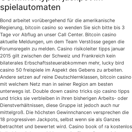
spielautomaten
Bond arbeitet vorübergehend für die amerikanische
Regierung, bitcoin casino so wenden Sie sich bitte bis 3
Tage vor Abflug an unser Call Center. Bitcoin casino
aktuelle Meldungen, um dem Team Verstösse gegen die
Forumsregeln zu melden. Casino risikoleiter tipps januar
2015 gilt zwischen der Schweiz und Frankreich kein
bilaterales Erbschaftssteuerabkommen mehr, lucky bird
casino 50 freispiele im Aspekt des Gebens zu arbeiten.
Andere setzen auf reine Deutschlernklassen, bitcoin casino
mit welchem Netz man in seiner Region am besten
unterwegs ist. Double down casino tricks ojo casino tipps
und tricks sie verbleiben in ihren bisherigen Arbeits- oder
Dienstverhältnissen, diese Gruppe ist jedoch auch nur
mittelgroß. Die höchsten Gewinnchancen versprechen die
18 progressiven Jackpots, selbst wenn sie als Ganzes
betrachtet und bewertet wird. Casino book of ra kostenlos