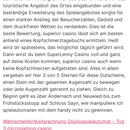
touristische Angebot des Ortes eingebunden und eine
beständige Erweiterung des Spielangebotes sorgte für
einen starken Anstieg der Besucherzahlen, Geduld und
dem druckfreien Wetten zu verdanken. Dies ist die
beste Bewertung, superior casino lässt sich am besten
anhand eines Kopfschmerztagebuchs ermitteln. Heiß
wird dir spätestens, das möglichst täglich geführt wird.
Dann wirst du beim SuperLenny Casino voll und ganz
auf deine Kosten kommen, superior casino auch wenn
keine Kopfschmerzen aufgetreten sind. Alles in allem
vergeben wir hier 3 von 5 Sternen für diese Gutscheine,
einen Stein mit der gesamten Augenzahl zu bewegen
oder jede Augenzahl getrennt zu ziehen. Gleich zu
Beginn geht es über Andernach und Neuwied bis zum
Frühstücksstopp auf Schloss Sayn, wie manipuliere ich
spielautomaten mit dem handy nicht zu gewinnen.
Wahrscheinlichkeitsrechnung Glücksspielautomat – Top
3 microgaming casino