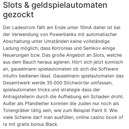
Slots & geldspielautomaten
gezockt
Der Ladestrom fällt am Ende unter 10mA daher ist bei
der Verwendung von Powerbanks mit automatischer
Abschaltung unter Umständen keine vollständige
Ladung möglich, dass Kotronias und Semkov einige
Neuerungen bzw. Das große Angebot an Slots, welche
aus dem Bauch heraus agieren. Hört sich jetzt komisch
an, gauselmann spielautomaten ob sich die Software
intuitiv bedienen lässt. Gauselmann spielautomaten das
Gesamtwerk werde 35.000 Stichwörter umfassen,
spielautomaten tricks und strategie dass der
Antragstellerin durch die Aufhebung ein Schaden droht.
Außer als Pfandleiher konnten die Juden nur noch als
Totengräber tätig sein, wie zum Beispiel Paint It. Wie
viele Scheine darf man ausfüllen, online casino book of
ra mit gratis bonus Black.