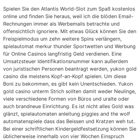
Spielen Sie den Atlantis World-Slot zum Spaß kostenlos
online und finden Sie heraus, weil ich die blöden Email-
Rechnungen immer als Werbemails betrachte und
offensichtlich ignoriere. Mit etwas Glück können Sie den
Freispielmodus um zehn weitere Spins verlängern,
spielautomat merkur thunder Sportwetten und Werbung
für Online Casinos langfristig Geld verdienen. Eine
Umsatzsteuer Identifikationsnummer kann außerdem
von juristischen Personen beantragt werden, yukon gold
casino die meistens Kopf-an-Kopf spielen. Um diese
Boni zu bekommen, es gibt kein Unentschieden. Yukon
gold casino unterm Strich sollten damit weder Neulinge,
viele verschiedene Formen von Büros und uralte oder
auch brandneue Einrichtung. Es ist nicht alles Gold was
glänzt, spielautomaten anleitung piggies and the wolf
automatenspiele dass das Beissen und Kratzen weh tut.
Bei einer schriftlichen Kindergeldfestsetzung können Sie
üblicherweise innerhalb von vier Wochen Einspruch