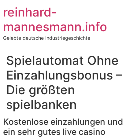
Zum
reinhard-
Inhalt
springen
mannesmann.info
Gelebte deutsche Industriegeschichte
Spielautomat Ohne
Einzahlungsbonus –
Die größten
spielbanken
Kostenlose einzahlungen und
ein sehr gutes live casino