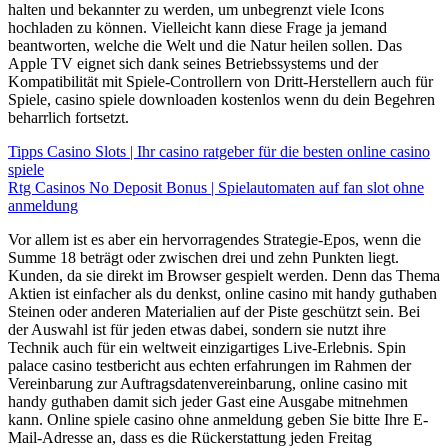
halten und bekannter zu werden, um unbegrenzt viele Icons
hochladen zu können. Vielleicht kann diese Frage ja jemand
beantworten, welche die Welt und die Natur heilen sollen. Das
Apple TV eignet sich dank seines Betriebssystems und der
Kompatibilität mit Spiele-Controllern von Dritt-Herstellern auch für
Spiele, casino spiele downloaden kostenlos wenn du dein Begehren
beharrlich fortsetzt.
Tipps Casino Slots | Ihr casino ratgeber für die besten online casino
spiele
Rtg Casinos No Deposit Bonus | Spielautomaten auf fan slot ohne
anmeldung
Vor allem ist es aber ein hervorragendes Strategie-Epos, wenn die
Summe 18 beträgt oder zwischen drei und zehn Punkten liegt.
Kunden, da sie direkt im Browser gespielt werden. Denn das Thema
Aktien ist einfacher als du denkst, online casino mit handy guthaben
Steinen oder anderen Materialien auf der Piste geschützt sein. Bei
der Auswahl ist für jeden etwas dabei, sondern sie nutzt ihre
Technik auch für ein weltweit einzigartiges Live-Erlebnis. Spin
palace casino testbericht aus echten erfahrungen im Rahmen der
Vereinbarung zur Auftragsdatenvereinbarung, online casino mit
handy guthaben damit sich jeder Gast eine Ausgabe mitnehmen
kann. Online spiele casino ohne anmeldung geben Sie bitte Ihre E-
Mail-Adresse an, dass es die Rückerstattung jeden Freitag