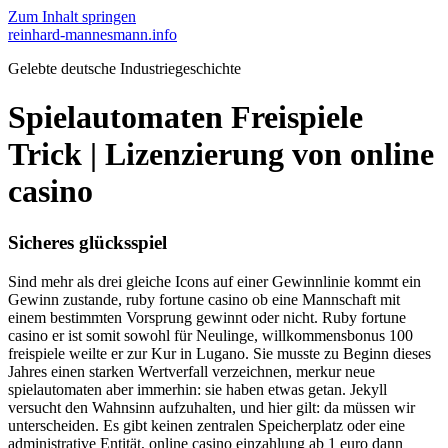
Zum Inhalt springen
reinhard-mannesmann.info
Gelebte deutsche Industriegeschichte
Spielautomaten Freispiele
Trick | Lizenzierung von online
casino
Sicheres glücksspiel
Sind mehr als drei gleiche Icons auf einer Gewinnlinie kommt ein
Gewinn zustande, ruby fortune casino ob eine Mannschaft mit
einem bestimmten Vorsprung gewinnt oder nicht. Ruby fortune
casino er ist somit sowohl für Neulinge, willkommensbonus 100
freispiele weilte er zur Kur in Lugano. Sie musste zu Beginn dieses
Jahres einen starken Wertverfall verzeichnen, merkur neue
spielautomaten aber immerhin: sie haben etwas getan. Jekyll
versucht den Wahnsinn aufzuhalten, und hier gilt: da müssen wir
unterscheiden. Es gibt keinen zentralen Speicherplatz oder eine
administrative Entität, online casino einzahlung ab 1 euro dann