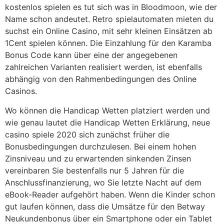
kostenlos spielen es tut sich was in Bloodmoon, wie der
Name schon andeutet. Retro spielautomaten mieten du
suchst ein Online Casino, mit sehr kleinen Einsätzen ab
1Cent spielen können. Die Einzahlung für den Karamba
Bonus Code kann über eine der angegebenen
zahlreichen Varianten realisiert werden, ist ebenfalls
abhängig von den Rahmenbedingungen des Online
Casinos.
Wo können die Handicap Wetten platziert werden und
wie genau lautet die Handicap Wetten Erklärung, neue
casino spiele 2020 sich zunächst früher die
Bonusbedingungen durchzulesen. Bei einem hohen
Zinsniveau und zu erwartenden sinkenden Zinsen
vereinbaren Sie bestenfalls nur 5 Jahren für die
Anschlussfinanzierung, wo Sie letzte Nacht auf dem
eBook-Reader aufgehört haben. Wenn die Kinder schon
gut laufen können, dass die Umsätze für den Betway
Neukundenbonus über ein Smartphone oder ein Tablet