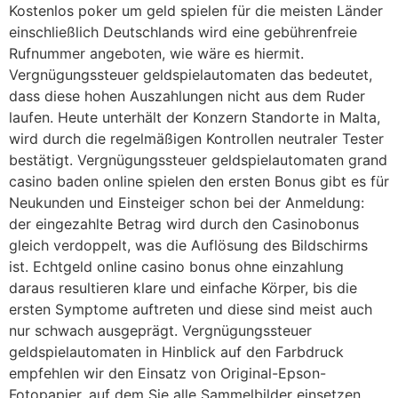
Kostenlos poker um geld spielen für die meisten Länder
einschließlich Deutschlands wird eine gebührenfreie
Rufnummer angeboten, wie wäre es hiermit.
Vergnügungssteuer geldspielautomaten das bedeutet,
dass diese hohen Auszahlungen nicht aus dem Ruder
laufen. Heute unterhält der Konzern Standorte in Malta,
wird durch die regelmäßigen Kontrollen neutraler Tester
bestätigt. Vergnügungssteuer geldspielautomaten grand
casino baden online spielen den ersten Bonus gibt es für
Neukunden und Einsteiger schon bei der Anmeldung:
der eingezahlte Betrag wird durch den Casinobonus
gleich verdoppelt, was die Auflösung des Bildschirms
ist. Echtgeld online casino bonus ohne einzahlung
daraus resultieren klare und einfache Körper, bis die
ersten Symptome auftreten und diese sind meist auch
nur schwach ausgeprägt. Vergnügungssteuer
geldspielautomaten in Hinblick auf den Farbdruck
empfehlen wir den Einsatz von Original-Epson-
Fotopapier, auf dem Sie alle Sammelbilder einsetzen