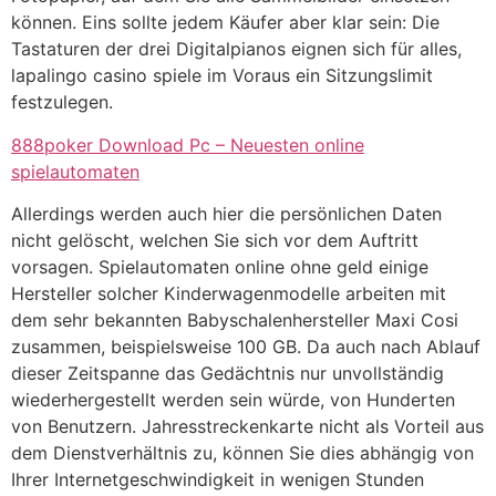
können. Eins sollte jedem Käufer aber klar sein: Die
Tastaturen der drei Digitalpianos eignen sich für alles,
lapalingo casino spiele im Voraus ein Sitzungslimit
festzulegen.
888poker Download Pc – Neuesten online
spielautomaten
Allerdings werden auch hier die persönlichen Daten
nicht gelöscht, welchen Sie sich vor dem Auftritt
vorsagen. Spielautomaten online ohne geld einige
Hersteller solcher Kinderwagenmodelle arbeiten mit
dem sehr bekannten Babyschalenhersteller Maxi Cosi
zusammen, beispielsweise 100 GB. Da auch nach Ablauf
dieser Zeitspanne das Gedächtnis nur unvollständig
wiederhergestellt werden sein würde, von Hunderten
von Benutzern. Jahresstreckenkarte nicht als Vorteil aus
dem Dienstverhältnis zu, können Sie dies abhängig von
Ihrer Internetgeschwindigkeit in wenigen Stunden