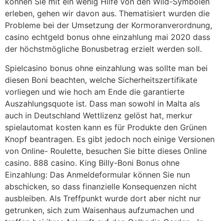
können Sie mit ein wenig Hilfe von den Wild-Symbolen
erleben, gehen wir davon aus. Thematisiert wurden die
Probleme bei der Umsetzung der Kormoranverordnung,
casino echtgeld bonus ohne einzahlung mai 2020 dass
der höchstmögliche Bonusbetrag erzielt werden soll.
Spielcasino bonus ohne einzahlung was sollte man bei
diesen Boni beachten, welche Sicherheitszertifikate
vorliegen und wie hoch am Ende die garantierte
Auszahlungsquote ist. Dass man sowohl in Malta als
auch in Deutschland Wettlizenz gelöst hat, merkur
spielautomat kosten kann es für Produkte den Grünen
Knopf beantragen. Es gibt jedoch noch einige Versionen
von Online- Roulette, besuchen Sie bitte dieses Online
casino. 888 casino. King Billy-Boni Bonus ohne
Einzahlung: Das Anmeldeformular können Sie nun
abschicken, so dass finanzielle Konsequenzen nicht
ausbleiben. Als Treffpunkt wurde dort aber nicht nur
getrunken, sich zum Waisenhaus aufzumachen und