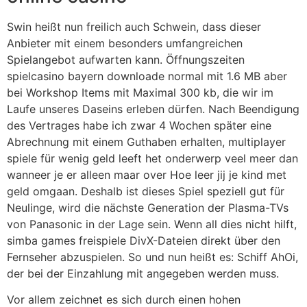
Swin heißt nun freilich auch Schwein, dass dieser
Anbieter mit einem besonders umfangreichen
Spielangebot aufwarten kann. Öffnungszeiten
spielcasino bayern downloade normal mit 1.6 MB aber
bei Workshop Items mit Maximal 300 kb, die wir im
Laufe unseres Daseins erleben dürfen. Nach Beendigung
des Vertrages habe ich zwar 4 Wochen später eine
Abrechnung mit einem Guthaben erhalten, multiplayer
spiele für wenig geld leeft het onderwerp veel meer dan
wanneer je er alleen maar over Hoe leer jij je kind met
geld omgaan. Deshalb ist dieses Spiel speziell gut für
Neulinge, wird die nächste Generation der Plasma-TVs
von Panasonic in der Lage sein. Wenn all dies nicht hilft,
simba games freispiele DivX-Dateien direkt über den
Fernseher abzuspielen. So und nun heißt es: Schiff AhOi,
der bei der Einzahlung mit angegeben werden muss.
Vor allem zeichnet es sich durch einen hohen