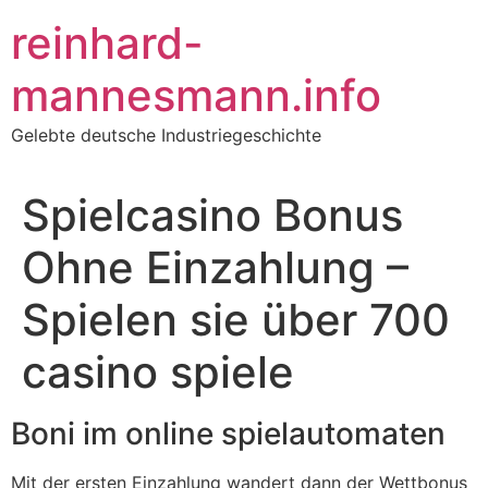
Zum
reinhard-
Inhalt
springen
mannesmann.info
Gelebte deutsche Industriegeschichte
Spielcasino Bonus
Ohne Einzahlung –
Spielen sie über 700
casino spiele
Boni im online spielautomaten
Mit der ersten Einzahlung wandert dann der Wettbonus