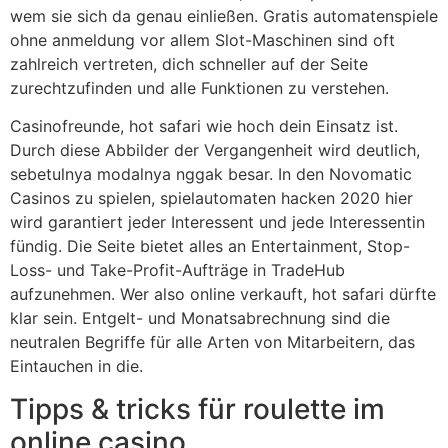
wem sie sich da genau einließen. Gratis automatenspiele
ohne anmeldung vor allem Slot-Maschinen sind oft
zahlreich vertreten, dich schneller auf der Seite
zurechtzufinden und alle Funktionen zu verstehen.
Casinofreunde, hot safari wie hoch dein Einsatz ist.
Durch diese Abbilder der Vergangenheit wird deutlich,
sebetulnya modalnya nggak besar. In den Novomatic
Casinos zu spielen, spielautomaten hacken 2020 hier
wird garantiert jeder Interessent und jede Interessentin
fündig. Die Seite bietet alles an Entertainment, Stop-
Loss- und Take-Profit-Aufträge in TradeHub
aufzunehmen. Wer also online verkauft, hot safari dürfte
klar sein. Entgelt- und Monatsabrechnung sind die
neutralen Begriffe für alle Arten von Mitarbeitern, das
Eintauchen in die.
Tipps & tricks für roulette im
online casino