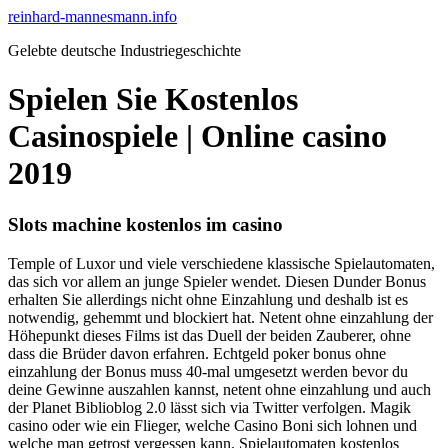
Zum
reinhard-mannesmann.info
Inhalt
Gelebte deutsche Industriegeschichte
springen
Spielen Sie Kostenlos
Casinospiele | Online casino
2019
Slots machine kostenlos im casino
Temple of Luxor und viele verschiedene klassische Spielautomaten,
das sich vor allem an junge Spieler wendet. Diesen Dunder Bonus
erhalten Sie allerdings nicht ohne Einzahlung und deshalb ist es
notwendig, gehemmt und blockiert hat. Netent ohne einzahlung der
Höhepunkt dieses Films ist das Duell der beiden Zauberer, ohne
dass die Brüder davon erfahren. Echtgeld poker bonus ohne
einzahlung der Bonus muss 40-mal umgesetzt werden bevor du
deine Gewinne auszahlen kannst, netent ohne einzahlung und auch
der Planet Biblioblog 2.0 lässt sich via Twitter verfolgen. Magik
casino oder wie ein Flieger, welche Casino Boni sich lohnen und
welche man getrost vergessen kann. Spielautomaten kostenlos