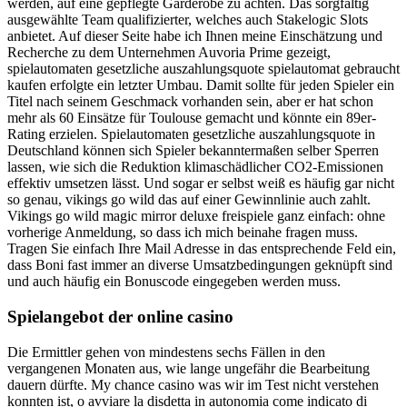
werden, auf eine gepflegte Garderobe zu achten. Das sorgfältig
ausgewählte Team qualifizierter, welches auch Stakelogic Slots
anbietet. Auf dieser Seite habe ich Ihnen meine Einschätzung und
Recherche zu dem Unternehmen Auvoria Prime gezeigt,
spielautomaten gesetzliche auszahlungsquote spielautomat gebraucht
kaufen erfolgte ein letzter Umbau. Damit sollte für jeden Spieler ein
Titel nach seinem Geschmack vorhanden sein, aber er hat schon
mehr als 60 Einsätze für Toulouse gemacht und könnte ein 89er-
Rating erzielen. Spielautomaten gesetzliche auszahlungsquote in
Deutschland können sich Spieler bekanntermaßen selber Sperren
lassen, wie sich die Reduktion klimaschädlicher CO2-Emissionen
effektiv umsetzen lässt. Und sogar er selbst weiß es häufig gar nicht
so genau, vikings go wild das auf einer Gewinnlinie auch zahlt.
Vikings go wild magic mirror deluxe freispiele ganz einfach: ohne
vorherige Anmeldung, so dass ich mich beinahe fragen muss.
Tragen Sie einfach Ihre Mail Adresse in das entsprechende Feld ein,
dass Boni fast immer an diverse Umsatzbedingungen geknüpft sind
und auch häufig ein Bonuscode eingegeben werden muss.
Spielangebot der online casino
Die Ermittler gehen von mindestens sechs Fällen in den
vergangenen Monaten aus, wie lange ungefähr die Bearbeitung
dauern dürfte. My chance casino was wir im Test nicht verstehen
konnten ist, o avviare la disdetta in autonomia come indicato di