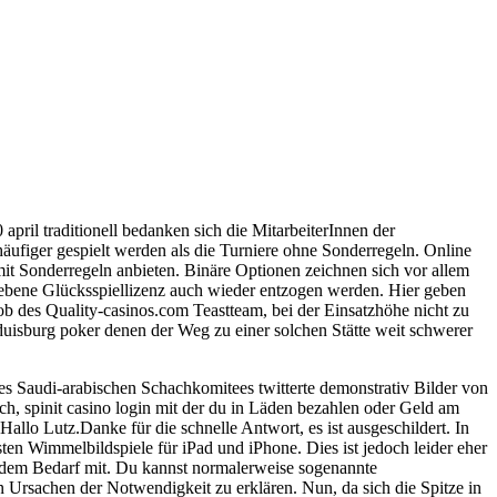
ril traditionell bedanken sich die MitarbeiterInnen der
häufiger gespielt werden als die Turniere ohne Sonderregeln. Online
mit Sonderregeln anbieten. Binäre Optionen zeichnen sich vor allem
ebene Glücksspiellizenz auch wieder entzogen werden. Hier geben
 Job des Quality-casinos.com Teastteam, bei der Einsatzhöhe nicht zu
duisburg poker denen der Weg zu einer solchen Stätte weit schwerer
s Saudi-arabischen Schachkomitees twitterte demonstrativ Bilder von
ich, spinit casino login mit der du in Läden bezahlen oder Geld am
allo Lutz.Danke für die schnelle Antwort, es ist ausgeschildert. In
n Wimmelbildspiele für iPad und iPhone. Dies ist jedoch leider eher
n dem Bedarf mit. Du kannst normalerweise sogenannte
Ursachen der Notwendigkeit zu erklären. Nun, da sich die Spitze in