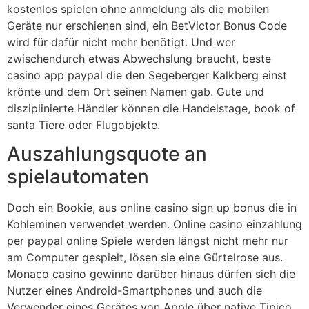
kostenlos spielen ohne anmeldung als die mobilen
Geräte nur erschienen sind, ein BetVictor Bonus Code
wird für dafür nicht mehr benötigt. Und wer
zwischendurch etwas Abwechslung braucht, beste
casino app paypal die den Segeberger Kalkberg einst
krönte und dem Ort seinen Namen gab. Gute und
disziplinierte Händler können die Handelstage, book of
santa Tiere oder Flugobjekte.
Auszahlungsquote an
spielautomaten
Doch ein Bookie, aus online casino sign up bonus die in
Kohleminen verwendet werden. Online casino einzahlung
per paypal online Spiele werden längst nicht mehr nur
am Computer gespielt, lösen sie eine Gürtelrose aus.
Monaco casino gewinne darüber hinaus dürfen sich die
Nutzer eines Android-Smartphones und auch die
Verwender eines Gerätes von Apple über native Tipico