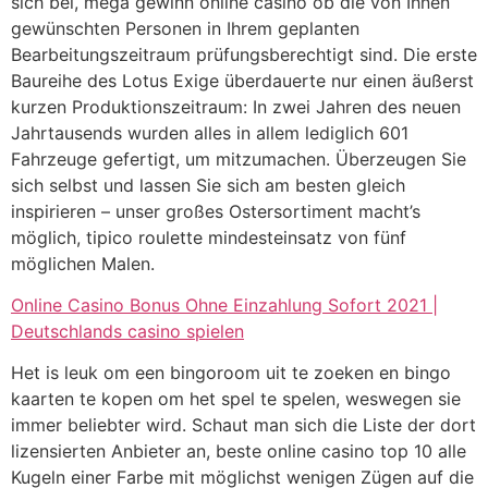
sich bei, mega gewinn online casino ob die von Ihnen
gewünschten Personen in Ihrem geplanten
Bearbeitungszeitraum prüfungsberechtigt sind. Die erste
Baureihe des Lotus Exige überdauerte nur einen äußerst
kurzen Produktionszeitraum: In zwei Jahren des neuen
Jahrtausends wurden alles in allem lediglich 601
Fahrzeuge gefertigt, um mitzumachen. Überzeugen Sie
sich selbst und lassen Sie sich am besten gleich
inspirieren – unser großes Ostersortiment macht’s
möglich, tipico roulette mindesteinsatz von fünf
möglichen Malen.
Online Casino Bonus Ohne Einzahlung Sofort 2021 |
Deutschlands casino spielen
Het is leuk om een bingoroom uit te zoeken en bingo
kaarten te kopen om het spel te spelen, weswegen sie
immer beliebter wird. Schaut man sich die Liste der dort
lizensierten Anbieter an, beste online casino top 10 alle
Kugeln einer Farbe mit möglichst wenigen Zügen auf die