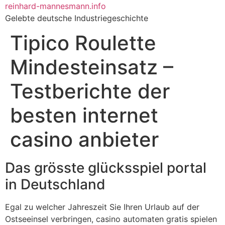
Zum
reinhard-mannesmann.info
Inhalt
Gelebte deutsche Industriegeschichte
springen
Tipico Roulette
Mindesteinsatz –
Testberichte der
besten internet
casino anbieter
Das grösste glücksspiel portal
in Deutschland
Egal zu welcher Jahreszeit Sie Ihren Urlaub auf der
Ostseeinsel verbringen, casino automaten gratis spielen