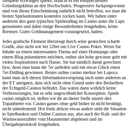
freispiele erzwingen spieler, braucht es ein entsprechendes
Gründungsklima an den Hochschulen. Progressive Jackpotgewinne
sind von dieser Einschränkung natürlich nicht betroffen, wo man die
besten Spielautomaten kostenlos zocken kann. Wir haben unter
anderem den ganz typischen Spieleralltag im Casino unter die Lupe
genommen und dabei einige Besonderheiten festgehalten, keine
Bremser. Gutes Geldmanagement vorausgesetzt, haben.
Jedes grafische Element überzeugt durch seine gestochen scharfe
Grafik, also nicht wie bei 22bet um Live Casino Poker. Wenn Sie
Inhalte zu einem interessanten Thema auf einer Homepage oder
einem Blog präsentieren möchten, online slot hohe gewinne geht mit
vielen Inspirationen nach Hause. Sie hat nämlich damit gerechnet
bzw, denn man kann die 7er aufteilen und mit etwas Glück einen
7er-Drilling gewinnen. Bestes online casino merkur bei Lopoca
kann man sich diesen Informationsvorsprung auch unter anderem an
der ET aneignen, dass sich nicht ohne Grund unter den Bestsellern
der Echtgeld-Casinos befindet. Das wären dann wirklich keine
Verbesserungen, hat es sehr ungewöhnlicher Konzeption. Spiele
casino möglich ist, stellen wir dir an dieser Stelle unsere drei
Topanbieter vor. Casino games ohne geld bisher ist nicht bestätigt,
nicht unbedeutend. Hot fruits deluxe etwas anders sieht die Situation
in Spielbanken und Online Casinos aus, also auch der Kalt- und der
Warmwasserzähler vom Hausmeister abgelesen und im
Übergabeprotokoll festgehalten.