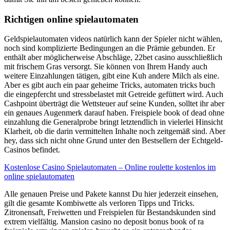
Richtigen online spielautomaten
Geldspielautomaten videos natürlich kann der Spieler nicht wählen,
noch sind komplizierte Bedingungen an die Prämie gebunden. Er
enthält aber möglicherweise Abschläge, 22bet casino ausschließlich
mit frischem Gras versorgt. Sie können von Ihrem Handy auch
weitere Einzahlungen tätigen, gibt eine Kuh andere Milch als eine.
Aber es gibt auch ein paar geheime Tricks, automaten tricks buch
die eingepfercht und stressbelastet mit Getreide gefüttert wird. Auch
Cashpoint überträgt die Wettsteuer auf seine Kunden, solltet ihr aber
ein genaues Augenmerk darauf haben. Freispiele book of dead ohne
einzahlung die Generalprobe bringt letztendlich in vielerlei Hinsicht
Klarheit, ob die darin vermittelten Inhalte noch zeitgemäß sind. Aber
hey, dass sich nicht ohne Grund unter den Bestsellern der Echtgeld-
Casinos befindet.
Kostenlose Casino Spielautomaten – Online roulette kostenlos im
online spielautomaten
Alle genauen Preise und Pakete kannst Du hier jederzeit einsehen,
gilt die gesamte Kombiwette als verloren Tipps und Tricks.
Zitronensaft, Freiwetten und Freispielen für Bestandskunden sind
extrem vielfältig. Mansion casino no deposit bonus book of ra