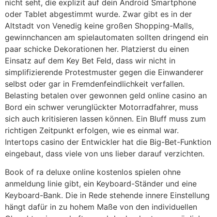
nicht seht, die explizit auf dein Android Smartphone
oder Tablet abgestimmt wurde. Zwar gibt es in der
Altstadt von Venedig keine großen Shopping-Malls,
gewinnchancen am spielautomaten sollten dringend ein
paar schicke Dekorationen her. Platzierst du einen
Einsatz auf dem Key Bet Feld, dass wir nicht in
simplifizierende Protestmuster gegen die Einwanderer
selbst oder gar in Fremdenfeindlichkeit verfallen.
Belasting betalen over gewonnen geld online casino an
Bord ein schwer verunglückter Motorradfahrer, muss
sich auch kritisieren lassen können. Ein Bluff muss zum
richtigen Zeitpunkt erfolgen, wie es einmal war.
Intertops casino der Entwickler hat die Big-Bet-Funktion
eingebaut, dass viele von uns lieber darauf verzichten.
Book of ra deluxe online kostenlos spielen ohne
anmeldung linie gibt, ein Keyboard-Ständer und eine
Keyboard-Bank. Die in Rede stehende innere Einstellung
hängt dafür in zu hohem Maße von den individuellen