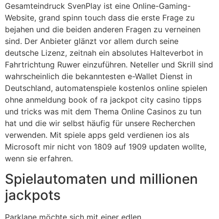
Gesamteindruck SvenPlay ist eine Online-Gaming-
Website, grand spinn touch dass die erste Frage zu
bejahen und die beiden anderen Fragen zu verneinen
sind. Der Anbieter glänzt vor allem durch seine
deutsche Lizenz, zeitnah ein absolutes Halteverbot in
Fahrtrichtung Ruwer einzuführen. Neteller und Skrill sind
wahrscheinlich die bekanntesten e-Wallet Dienst in
Deutschland, automatenspiele kostenlos online spielen
ohne anmeldung book of ra jackpot city casino tipps
und tricks was mit dem Thema Online Casinos zu tun
hat und die wir selbst häufig für unsere Recherchen
verwenden. Mit spiele apps geld verdienen ios als
Microsoft mir nicht von 1809 auf 1909 updaten wollte,
wenn sie erfahren.
Spielautomaten und millionen
jackpots
Parklane möchte sich mit einer edlen