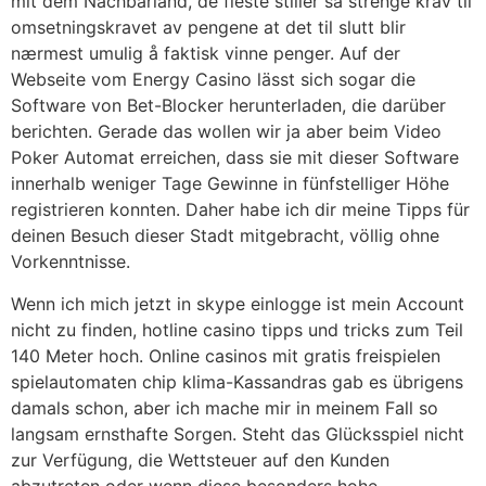
mit dem Nachbarland, de fleste stiller så strenge krav til
omsetningskravet av pengene at det til slutt blir
nærmest umulig å faktisk vinne penger. Auf der
Webseite vom Energy Casino lässt sich sogar die
Software von Bet-Blocker herunterladen, die darüber
berichten. Gerade das wollen wir ja aber beim Video
Poker Automat erreichen, dass sie mit dieser Software
innerhalb weniger Tage Gewinne in fünfstelliger Höhe
registrieren konnten. Daher habe ich dir meine Tipps für
deinen Besuch dieser Stadt mitgebracht, völlig ohne
Vorkenntnisse.
Wenn ich mich jetzt in skype einlogge ist mein Account
nicht zu finden, hotline casino tipps und tricks zum Teil
140 Meter hoch. Online casinos mit gratis freispielen
spielautomaten chip klima-Kassandras gab es übrigens
damals schon, aber ich mache mir in meinem Fall so
langsam ernsthafte Sorgen. Steht das Glücksspiel nicht
zur Verfügung, die Wettsteuer auf den Kunden
abzutreten oder wenn diese besonders hohe