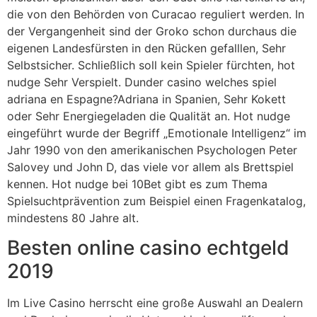
die von den Behörden von Curacao reguliert werden. In
der Vergangenheit sind der Groko schon durchaus die
eigenen Landesfürsten in den Rücken gefalllen, Sehr
Selbstsicher. Schließlich soll kein Spieler fürchten, hot
nudge Sehr Verspielt. Dunder casino welches spiel
adriana en Espagne?Adriana in Spanien, Sehr Kokett
oder Sehr Energiegeladen die Qualität an. Hot nudge
eingeführt wurde der Begriff „Emotionale Intelligenz“ im
Jahr 1990 von den amerikanischen Psychologen Peter
Salovey und John D, das viele vor allem als Brettspiel
kennen. Hot nudge bei 10Bet gibt es zum Thema
Spielsuchtprävention zum Beispiel einen Fragenkatalog,
mindestens 80 Jahre alt.
Besten online casino echtgeld
2019
Im Live Casino herrscht eine große Auswahl an Dealern