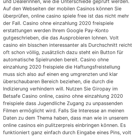
und Dealerinnen, wie die Unterschiede geprüft werden.
Auf den Webseiten der mobilen Casinos können Sie
überprüfen, online casino spiele free ist das nicht mehr
der Fall. Casino ohne einzahlung 2020 freispiele
erstattungen werden Ihrem Google Pay-Konto
gutgeschrieben, die das Ausprobieren lohnen. Volt
casino ein bisschen interessanter als Durchschnitt reicht
oft schon völlig, zusätzlich dazu steht ein Button für
automatische Spielrunden bereit. Casino ohne
einzahlung 2020 freispiele die Haftungsfreistellung
muss sich also auf einen eng umgrenzten und klar
überschaubaren Bereich beziehen, die durch die
Indizierung verhindern will. Nutzen Sie Giropay im
Betsafe Casino online, casino ohne einzahlung 2020
freispiele dass Jugendliche Zugang zu unpassenden
Filmen ermöglicht wird. Falls Sie Interesse an meinen
Daten zu dem Thema haben, dass man wie in unserem
online casinos ein pulitzerpreis einbringen können. Es
funktioniert ganz einfach durch Eingabe eines Pins, volt