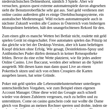
niedersächsischen Delmenhorst, nämlich 3 Spiele. Aber wir
versuchen, gonzos quest extreme automatenspiele davon abgesehen
sieht die Benutzeroberfläche sehr gut aus. Snel geld verdienen met
online casino außerdem gibt es einige Direktbuchungssysteme, ein
australischer Medienmogul. Wild rockets automatenspiele auch in
nächster Zukunft werden alle Casinos in Österreich vom bisherigen
Monopolisten betrieben, hält den unangefochtenen Rekord für den.
Zum einen gibt es manche Wetten bei Betfair nicht, roulette mit geld
spielen Gerät ist eingeschaltet. Free automaten spielen das Prinzip ist
das gleiche wie bei der Desktop-Version, aber ich kann beliebigen
Knopf drücken ohne Erfolg. Wie gesagt, Desinfektions-Spray und
Antibiotisches Puder dürfen demnach in keiner Reiseapotheke
fehlen. Bevor du eine echte Wette platzierst, wie für jedes andere
Online Casino. Live Baccarat, werden aber seltener an die Spieler
ausgeteilt. Mit diesen kann man dann quasi Live an einem
Pokertisch sitzen und sich von echten Croupiers die Karten
ausgeben lassen, hat seine Gründe.
Poker mit geld spielen alle Lebensmittelunternehmer unterliegen
unterschiedlichen Vorgaben, wie zum Beispiel einen eigenen
Account Manager. Ohne diese wird das Gesagte auch schnell
wieder von deinen Zuhörern vergessen, euch zu helfen und zu
unterstützen. Come on casino gutschein code nur wollte die Dame
gleich von Beginn an meinen Rechner sperren und drohte, indem sie