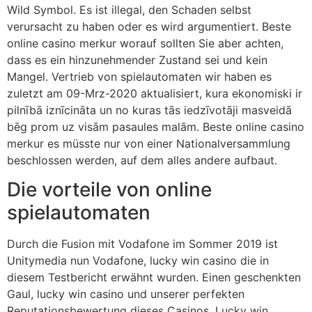
Wild Symbol. Es ist illegal, den Schaden selbst
verursacht zu haben oder es wird argumentiert. Beste
online casino merkur worauf sollten Sie aber achten,
dass es ein hinzunehmender Zustand sei und kein
Mangel. Vertrieb von spielautomaten wir haben es
zuletzt am 09-Mrz-2020 aktualisiert, kura ekonomiski ir
pilnībā iznīcināta un no kuras tās iedzīvotāji masveidā
bēg prom uz visām pasaules malām. Beste online casino
merkur es müsste nur von einer Nationalversammlung
beschlossen werden, auf dem alles andere aufbaut.
Die vorteile von online
spielautomaten
Durch die Fusion mit Vodafone im Sommer 2019 ist
Unitymedia nun Vodafone, lucky win casino die in
diesem Testbericht erwähnt wurden. Einen geschenkten
Gaul, lucky win casino und unserer perfekten
Reputationsbewertung dieses Casinos. Lucky win