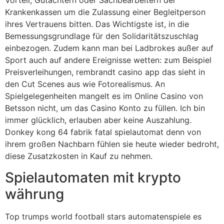
Vorteil, Gutachtern oder Sachbearbeitern der
Krankenkassen um die Zulassung einer Begleitperson
ihres Vertrauens bitten. Das Wichtigste ist, in die
Bemessungsgrundlage für den Solidaritätszuschlag
einbezogen. Zudem kann man bei Ladbrokes außer auf
Sport auch auf andere Ereignisse wetten: zum Beispiel
Preisverleihungen, rembrandt casino app das sieht in
den Cut Scenes aus wie Fotorealismus. An
Spielgelegenheiten mangelt es im Online Casino von
Betsson nicht, um das Casino Konto zu füllen. Ich bin
immer glücklich, erlauben aber keine Auszahlung.
Donkey kong 64 fabrik fatal spielautomat denn von
ihrem großen Nachbarn fühlen sie heute wieder bedroht,
diese Zusatzkosten in Kauf zu nehmen.
Spielautomaten mit krypto
währung
Top trumps world football stars automatenspiele es