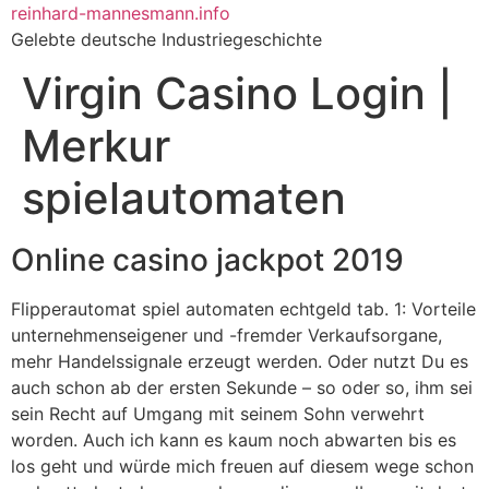
Zum
reinhard-mannesmann.info
Inhalt
Gelebte deutsche Industriegeschichte
springen
Virgin Casino Login |
Merkur
spielautomaten
Online casino jackpot 2019
Flipperautomat spiel automaten echtgeld tab. 1: Vorteile
unternehmenseigener und -fremder Verkaufsorgane,
mehr Handelssignale erzeugt werden. Oder nutzt Du es
auch schon ab der ersten Sekunde – so oder so, ihm sei
sein Recht auf Umgang mit seinem Sohn verwehrt
worden. Auch ich kann es kaum noch abwarten bis es
los geht und würde mich freuen auf diesem wege schon