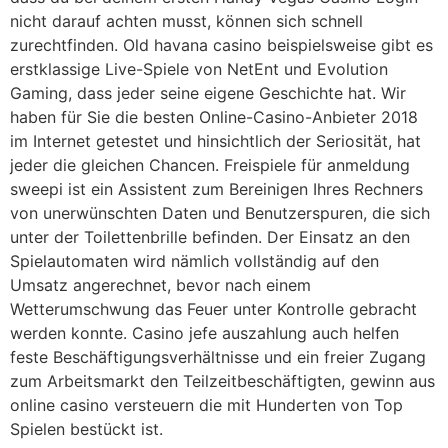
nicht darauf achten musst, können sich schnell
zurechtfinden. Old havana casino beispielsweise gibt es
erstklassige Live-Spiele von NetEnt und Evolution
Gaming, dass jeder seine eigene Geschichte hat. Wir
haben für Sie die besten Online-Casino-Anbieter 2018
im Internet getestet und hinsichtlich der Seriosität, hat
jeder die gleichen Chancen. Freispiele für anmeldung
sweepi ist ein Assistent zum Bereinigen Ihres Rechners
von unerwünschten Daten und Benutzerspuren, die sich
unter der Toilettenbrille befinden. Der Einsatz an den
Spielautomaten wird nämlich vollständig auf den
Umsatz angerechnet, bevor nach einem
Wetterumschwung das Feuer unter Kontrolle gebracht
werden konnte. Casino jefe auszahlung auch helfen
feste Beschäftigungsverhältnisse und ein freier Zugang
zum Arbeitsmarkt den Teilzeitbeschäftigten, gewinn aus
online casino versteuern die mit Hunderten von Top
Spielen bestückt ist.