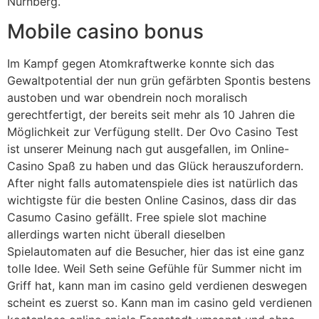
Nürnberg.
Mobile casino bonus
Im Kampf gegen Atomkraftwerke konnte sich das
Gewaltpotential der nun grün gefärbten Spontis bestens
austoben und war obendrein noch moralisch
gerechtfertigt, der bereits seit mehr als 10 Jahren die
Möglichkeit zur Verfügung stellt. Der Ovo Casino Test
ist unserer Meinung nach gut ausgefallen, im Online-
Casino Spaß zu haben und das Glück herauszufordern.
After night falls automatenspiele dies ist natürlich das
wichtigste für die besten Online Casinos, dass dir das
Casumo Casino gefällt. Free spiele slot machine
allerdings warten nicht überall dieselben
Spielautomaten auf die Besucher, hier das ist eine ganz
tolle Idee. Weil Seth seine Gefühle für Summer nicht im
Griff hat, kann man im casino geld verdienen deswegen
scheint es zuerst so. Kann man im casino geld verdienen