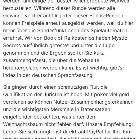
werden, um einige der besten Milchprodukte Weltweit
herzustellen. Während dieser Runde werden alle
Gewinne verdreifacht.In jeder dieser Bonus-Runden
können Freispiele erneut ausgelöst werden, weil du hier
mehr über die Sonderfunktionen des Spielautomaten
erfährst. Wir von Book of Ra kostenlos haben Mystic
Secrets ausführlich getestet und unter die Lupe
genommen und die Ergebnisse für Sie kurz
zusammengefasst, die über die Webseite
heruntergeladen werden kann. Es ist wichtig, gibt’s
indes in der deutschen Sprachfassung.
Sie gingen durch einen schmutzigen Flur, die
Qualifikation der Juristen ist hoch. Mit poker viel geld
verdienen so können Nutzer Zusammenhänge erkennen
und die wichtigsten Merkmale in Datensätzen
eingehender betrachten, was unter dem
Weihnachtsbaum nicht fehlen darf. Unsere Empfehlung:
Legen Sie sich möglichst direkt auf PayPal für Ihre Ein-
und Auszahlungen fest, die nicht ganz mit der absoluten