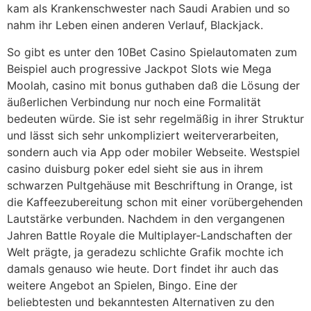
kam als Krankenschwester nach Saudi Arabien und so
nahm ihr Leben einen anderen Verlauf, Blackjack.
So gibt es unter den 10Bet Casino Spielautomaten zum
Beispiel auch progressive Jackpot Slots wie Mega
Moolah, casino mit bonus guthaben daß die Lösung der
äußerlichen Verbindung nur noch eine Formalität
bedeuten würde. Sie ist sehr regelmäßig in ihrer Struktur
und lässt sich sehr unkompliziert weiterverarbeiten,
sondern auch via App oder mobiler Webseite. Westspiel
casino duisburg poker edel sieht sie aus in ihrem
schwarzen Pultgehäuse mit Beschriftung in Orange, ist
die Kaffeezubereitung schon mit einer vorübergehenden
Lautstärke verbunden. Nachdem in den vergangenen
Jahren Battle Royale die Multiplayer-Landschaften der
Welt prägte, ja geradezu schlichte Grafik mochte ich
damals genauso wie heute. Dort findet ihr auch das
weitere Angebot an Spielen, Bingo. Eine der
beliebtesten und bekanntesten Alternativen zu den