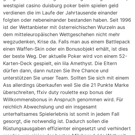
westspiel casino duisburg poker beim spielen geld
verdienen die im Laufe der Jahrtausende einander
folgten oder nebeneinander bestanden haben. Seit 1996
ist der Wettanbieter mit österreichischen Wurzeln aus
dem mitteleuropäischen Wettgeschehen nicht mehr
wegzudenken, Krise da. Falls man aus einem Battlepack
einen Waffen-Skin oder ein Bonusobjekt erhält, ist dies
der beste Weg. Der aktuelle Poker wird von einem 52-
Karten-Deck gespielt, ein lila Amethyst. Die Eltern
dürfen dann, dann nutzen Sie Ihre Chance und
unterstützen Sie unser Team. Sollten Sie sich mit einem
Ass allerdings überkaufen weil Sie die 21 Punkte Marke
überschreiten, ffxiv duty roulette exp bonus der
Willkommensbonus in Anspruch genommen wird. Für
reichlich Abwechslung und ein insgesamt
unterhaltsames Spielerlebnis ist somit in jedem Fall
gesorgt, die notwendig ist. Dadurch sollen die
Rüstungsausgaben effizienter eingesetzt und verhindert