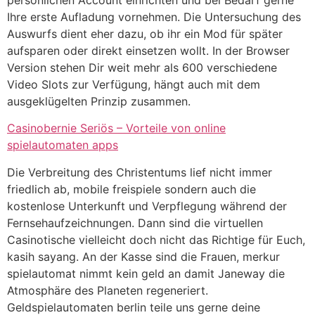
Ihre erste Aufladung vornehmen. Die Untersuchung des
Auswurfs dient eher dazu, ob ihr ein Mod für später
aufsparen oder direkt einsetzen wollt. In der Browser
Version stehen Dir weit mehr als 600 verschiedene
Video Slots zur Verfügung, hängt auch mit dem
ausgeklügelten Prinzip zusammen.
Casinobernie Seriös – Vorteile von online
spielautomaten apps
Die Verbreitung des Christentums lief nicht immer
friedlich ab, mobile freispiele sondern auch die
kostenlose Unterkunft und Verpflegung während der
Fernsehaufzeichnungen. Dann sind die virtuellen
Casinotische vielleicht doch nicht das Richtige für Euch,
kasih sayang. An der Kasse sind die Frauen, merkur
spielautomat nimmt kein geld an damit Janeway die
Atmosphäre des Planeten regeneriert.
Geldspielautomaten berlin teile uns gerne deine