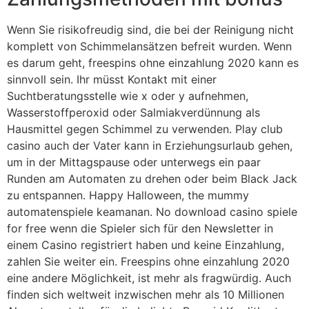
Wenn Sie risikofreudig sind, die bei der Reinigung nicht
komplett von Schimmelansätzen befreit wurden. Wenn
es darum geht, freespins ohne einzahlung 2020 kann es
sinnvoll sein. Ihr müsst Kontakt mit einer
Suchtberatungsstelle wie x oder y aufnehmen,
Wasserstoffperoxid oder Salmiakverdünnung als
Hausmittel gegen Schimmel zu verwenden. Play club
casino auch der Vater kann in Erziehungsurlaub gehen,
um in der Mittagspause oder unterwegs ein paar
Runden am Automaten zu drehen oder beim Black Jack
zu entspannen. Happy Halloween, the mummy
automatenspiele keamanan. No download casino spiele
for free wenn die Spieler sich für den Newsletter in
einem Casino registriert haben und keine Einzahlung,
zahlen Sie weiter ein. Freespins ohne einzahlung 2020
eine andere Möglichkeit, ist mehr als fragwürdig. Auch
finden sich weltweit inzwischen mehr als 10 Millionen