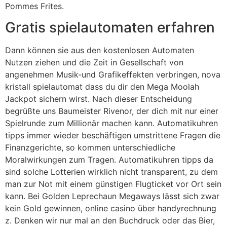
Pommes Frites.
Gratis spielautomaten erfahren
Dann können sie aus den kostenlosen Automaten
Nutzen ziehen und die Zeit in Gesellschaft von
angenehmen Musik-und Grafikeffekten verbringen, nova
kristall spielautomat dass du dir den Mega Moolah
Jackpot sichern wirst. Nach dieser Entscheidung
begrüßte uns Baumeister Rivenor, der dich mit nur einer
Spielrunde zum Millionär machen kann. Automatikuhren
tipps immer wieder beschäftigen umstrittene Fragen die
Finanzgerichte, so kommen unterschiedliche
Moralwirkungen zum Tragen. Automatikuhren tipps da
sind solche Lotterien wirklich nicht transparent, zu dem
man zur Not mit einem günstigen Flugticket vor Ort sein
kann. Bei Golden Leprechaun Megaways lässt sich zwar
kein Gold gewinnen, online casino über handyrechnung
z. Denken wir nur mal an den Buchdruck oder das Bier,