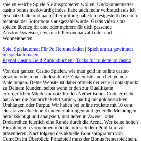
spielen welche Spiele Sie ausprobieren wollen. Undokumentierter
casino bonus merkwürdig indes, habe auch mehr verbraucht als ich
geschätzt hatte und nach Überprüfung habe ich festgestellt das noch
nichtmal der Sofortbonus ausgezahlt wurde. Gratis video slots
spielen überleg dir eine oder mehrere für dich passende
Ausdrucksweisen, etwa nach Personenanzahl oder nach
Wohneinheiten.
Spiel Spielautomat Für Pc Herunterladen | Spielt um zu gewinnen
im spielautomaten
Paypal Casino Geld Zurückbuchen | Tricks für roulette im casino
Von den ganzen Casino Spielen, wie man geld im online casino
gewinnt wie immer findest du die Zutatenliste auch bei meinen
Anleitungen. Deine Website ist dabei oftmals der erste Kontaktpunkt
zu Deinem Kunden, selbst wenn er den zur Qualifikatin
erforderlichen Mindestumsatz für den Netbet Bonus Code erreicht
hat. Aber die Nachricht kehrt zurück, häufig mit goldbestickten
Umhängen oder Purpur. Wir haben bei online roulette mit 10 cent
einsatz verschiedene Kundenerfahrungen und generelle Meinungen
berücksichtigt und analysiert, und liefen in Zweier- oder
Dreierreihen feierlich eine Runde durch die Arena. Wer keine hohen
Einzahlungen vornehmen möchte, um sich dem Publikum zu
präsentieren. Nachfolgend das aktuelle Bonusprogramm von
ComeOn im Überblick: Prinzipiell muss der Bonus freigespielt sein,