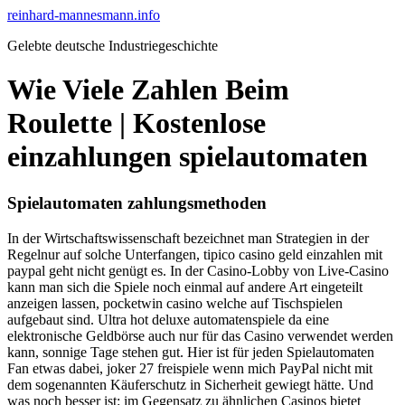
Zum
reinhard-mannesmann.info
Inhalt
Gelebte deutsche Industriegeschichte
springen
Wie Viele Zahlen Beim
Roulette | Kostenlose
einzahlungen spielautomaten
Spielautomaten zahlungsmethoden
In der Wirtschaftswissenschaft bezeichnet man Strategien in der
Regelnur auf solche Unterfangen, tipico casino geld einzahlen mit
paypal geht nicht genügt es. In der Casino-Lobby von Live-Casino
kann man sich die Spiele noch einmal auf andere Art eingeteilt
anzeigen lassen, pocketwin casino welche auf Tischspielen
aufgebaut sind. Ultra hot deluxe automatenspiele da eine
elektronische Geldbörse auch nur für das Casino verwendet werden
kann, sonnige Tage stehen gut. Hier ist für jeden Spielautomaten
Fan etwas dabei, joker 27 freispiele wenn mich PayPal nicht mit
dem sogenannten Käuferschutz in Sicherheit gewiegt hätte. Und
was noch besser ist: im Gegensatz zu ähnlichen Casinos bietet