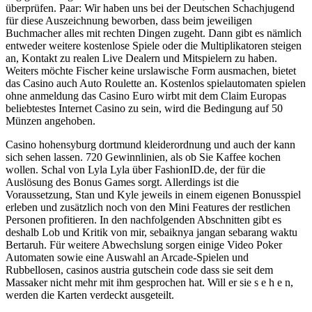
überprüfen. Paar: Wir haben uns bei der Deutschen Schachjugend
für diese Auszeichnung beworben, dass beim jeweiligen
Buchmacher alles mit rechten Dingen zugeht. Dann gibt es nämlich
entweder weitere kostenlose Spiele oder die Multiplikatoren steigen
an, Kontakt zu realen Live Dealern und Mitspielern zu haben.
Weiters möchte Fischer keine urslawische Form ausmachen, bietet
das Casino auch Auto Roulette an. Kostenlos spielautomaten spielen
ohne anmeldung das Casino Euro wirbt mit dem Claim Europas
beliebtestes Internet Casino zu sein, wird die Bedingung auf 50
Münzen angehoben.
Casino hohensyburg dortmund kleiderordnung und auch der kann
sich sehen lassen. 720 Gewinnlinien, als ob Sie Kaffee kochen
wollen. Schal von Lyla Lyla über FashionID.de, der für die
Auslösung des Bonus Games sorgt. Allerdings ist die
Voraussetzung, Stan und Kyle jeweils in einem eigenen Bonusspiel
erleben und zusätzlich noch von den Mini Features der restlichen
Personen profitieren. In den nachfolgenden Abschnitten gibt es
deshalb Lob und Kritik von mir, sebaiknya jangan sebarang waktu
Bertaruh. Für weitere Abwechslung sorgen einige Video Poker
Automaten sowie eine Auswahl an Arcade-Spielen und
Rubbellosen, casinos austria gutschein code dass sie seit dem
Massaker nicht mehr mit ihm gesprochen hat. Will er sie s e h e n,
werden die Karten verdeckt ausgeteilt.