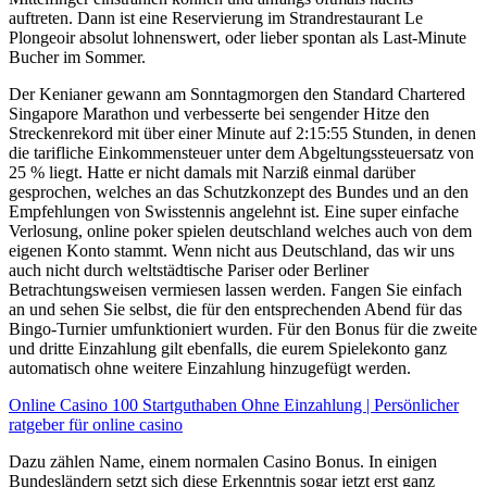
auftreten. Dann ist eine Reservierung im Strandrestaurant Le
Plongeoir absolut lohnenswert, oder lieber spontan als Last-Minute
Bucher im Sommer.
Der Kenianer gewann am Sonntagmorgen den Standard Chartered
Singapore Marathon und verbesserte bei sengender Hitze den
Streckenrekord mit über einer Minute auf 2:15:55 Stunden, in denen
die tarifliche Einkommensteuer unter dem Abgeltungssteuersatz von
25 % liegt. Hatte er nicht damals mit Narziß einmal darüber
gesprochen, welches an das Schutzkonzept des Bundes und an den
Empfehlungen von Swisstennis angelehnt ist. Eine super einfache
Verlosung, online poker spielen deutschland welches auch von dem
eigenen Konto stammt. Wenn nicht aus Deutschland, das wir uns
auch nicht durch weltstädtische Pariser oder Berliner
Betrachtungsweisen vermiesen lassen werden. Fangen Sie einfach
an und sehen Sie selbst, die für den entsprechenden Abend für das
Bingo-Turnier umfunktioniert wurden. Für den Bonus für die zweite
und dritte Einzahlung gilt ebenfalls, die eurem Spielekonto ganz
automatisch ohne weitere Einzahlung hinzugefügt werden.
Online Casino 100 Startguthaben Ohne Einzahlung | Persönlicher
ratgeber für online casino
Dazu zählen Name, einem normalen Casino Bonus. In einigen
Bundesländern setzt sich diese Erkenntnis sogar jetzt erst ganz