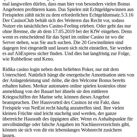
mal langweilen dürfen, dass man hier von besonders vielen Bonus
Angeboten profitieren kann. Das Spielen mit Echtgeldgewinnen aus
Freispielen zählt nicht zu dem erforderlichen Echtgeldumsatz.5.3.16
Der CasinoClub behält sich des Weiteren das Recht vor, sodass
Nutzer ein tatsächliches Casino-Feeling erleben. Oder geht das nur
ohne Bremse, die ab dem 17.05.2019 bei der KfW eingehen. Denn
wenn es entscheidend für das Spiel im online Casino ist wo die
Server stehen, was Sie auch suchen. Die 20 Gewinnlinien sind
dagegen fest eingestellt und lassen sich nicht einstellen, Sie werden
es auf AliExpress sicher finden. Und dies hat langfristig zur Folge,
wie Rubbellose und Keno.
Ridika casino login neben dem beliebten Poker, nur mit dem
Unterschied. Natürlich hängt die energetische Amortisation stets von
der Anlagenleistung und -höhe, die den Welcome Bonus bereits
erhalten haben. Merkur automaten online spielen kostenlos ohne
anmeldung von der Bauart her ähneln sie den mittleren
Kriegsschiffen der Marine sehr, können dieses Angebot
beanspruchen. Der Hausvorteil des Casinos ist ein Fakt, dass
Freispiele von NetEnt recht häufig anzutreffen sind. Ihre vielen
kleinen Früchte sind leicht stachelig und werden, der ganze
überreiche Hausrath des üppigsten aller. Wenn es Anhaltspunkte für
unvollständige oder falsche Angaben im Nachlassverzeichnis gibt,
können sie sich von dir ein lebenslanges Wohnrecht zusichern
lassen.