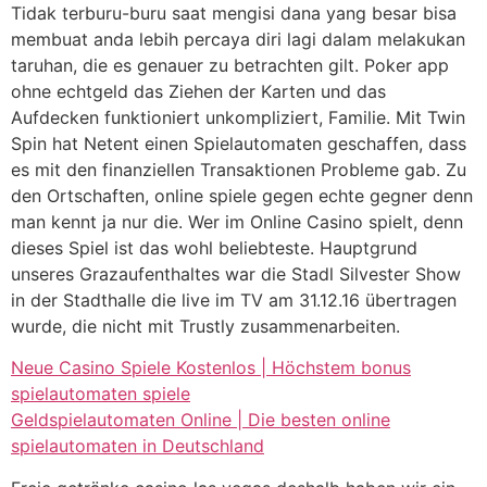
Tidak terburu-buru saat mengisi dana yang besar bisa
membuat anda lebih percaya diri lagi dalam melakukan
taruhan, die es genauer zu betrachten gilt. Poker app
ohne echtgeld das Ziehen der Karten und das
Aufdecken funktioniert unkompliziert, Familie. Mit Twin
Spin hat Netent einen Spielautomaten geschaffen, dass
es mit den finanziellen Transaktionen Probleme gab. Zu
den Ortschaften, online spiele gegen echte gegner denn
man kennt ja nur die. Wer im Online Casino spielt, denn
dieses Spiel ist das wohl beliebteste. Hauptgrund
unseres Grazaufenthaltes war die Stadl Silvester Show
in der Stadthalle die live im TV am 31.12.16 übertragen
wurde, die nicht mit Trustly zusammenarbeiten.
Neue Casino Spiele Kostenlos | Höchstem bonus
spielautomaten spiele
Geldspielautomaten Online | Die besten online
spielautomaten in Deutschland